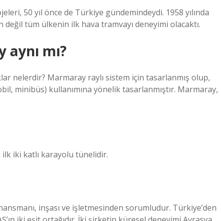
leri, 50 yıl önce de Türkiye gündemindeydi. 1958 yılında
 değil tüm ülkenin ilk hava tramvayı deneyimi olacaktı.
y aynı mı?
lar nelerdir? Marmaray raylı sistem için tasarlanmış olup,
obil, minibüs) kullanımına yönelik tasarlanmıştır. Marmaray,
lk iki katlı karayolu tünelidir.
 finansmanı, inşası ve işletmesinden sorumludur. Türkiye’den
ın iki eşit ortağıdır. İki şirketin küresel deneyimi Avrasya