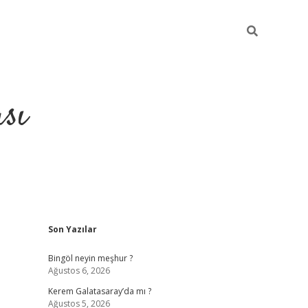
sı
Sidebar
Son Yazılar
betci casino
Bingöl neyin meşhur ?
Ağustos 6, 2026
Kerem Galatasaray’da mı ?
Ağustos 5, 2026