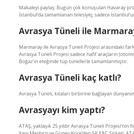
Makaleyi paylaş: Bugün çok konuşulan Havaray proje
İstanbul’da tamamlanan telesiyej, sadece İstanbul’un
Avrasya Tüneli ile Marmara
Marmaray ile Avrasya Tüneli Projesi arasındaki fark
Avrasya Tüneli Projesi sadece hafif araçların (otom
Boğaz’ın eteğinde tüp tünellerle tamamlanmıştır.
Avrasya Tüneli kaç katlı?
Avrasya Tüneli, kıtaları birbirine bağlayan dünyanın i
Avrasyayı kim yaptı?
ATAŞ, yaklaşık 25 yıldır Avrasya Tüneli Projesi’nin
Yapı Merkezi ve Güney Kore’den SK E&C Şirketi, ATAŞ’