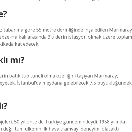
e?
z tabanına göre 55 metre derinliğinde inşa edilen Marmaray
Gebze-Halkalı arasında 3’ü derin istasyon olmak üzere toplam
akikada kat edecek.
lı mı?
derin batık tüp tüneli olma özelliğini taşıyan Marmaray,
meyecek, İstanbul’da meydana gelebilecek 7,5 büyüklüğündek
ı?
leri, 50 yıl önce de Türkiye gündemindeydi. 1958 yılında
 değil tüm ülkenin ilk hava tramvayı deneyimi olacaktı.