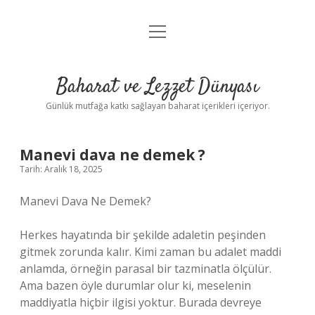
menüyü
Anasayfa
aç
Gizlilik Politikası
Baharat ve Lezzet Dünyası
Yasal Uyarı
Günlük mutfağa katkı sağlayan baharat içerikleri içeriyor.
Manevi dava ne demek ?
Tarih: Aralık 18, 2025
Manevi Dava Ne Demek?
Herkes hayatında bir şekilde adaletin peşinden
gitmek zorunda kalır. Kimi zaman bu adalet maddi
anlamda, örneğin parasal bir tazminatla ölçülür.
Ama bazen öyle durumlar olur ki, meselenin
maddiyatla hiçbir ilgisi yoktur. Burada devreye