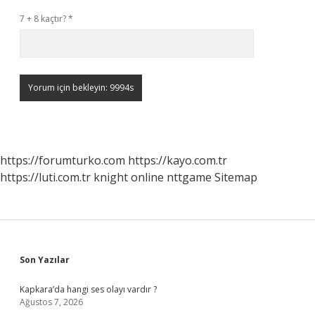
7 + 8 kaçtır?
*
https://forumturko.com
https://kayo.com.tr
https://luti.com.tr
knight online
nttgame
Sitemap
Sidebar
Son Yazılar
Kapkara’da hangi ses olayı vardır ?
Ağustos 7, 2026