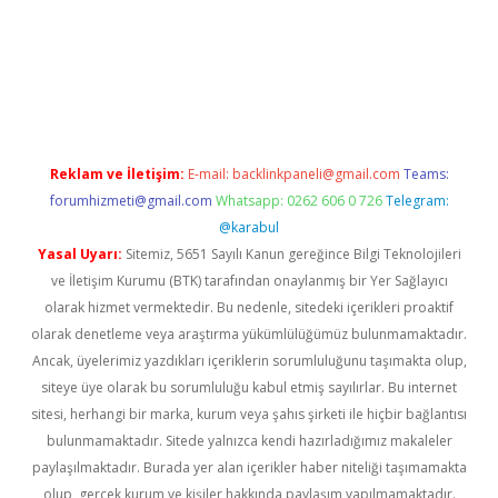
i casino
Reklam ve İletişim:
E-mail:
backlinkpaneli@gmail.com
Teams:
forumhizmeti@gmail.com
Whatsapp: 0262 606 0 726
Telegram:
@karabul
Yasal Uyarı:
Sitemiz, 5651 Sayılı Kanun gereğince Bilgi Teknolojileri
ve İletişim Kurumu (BTK) tarafından onaylanmış bir Yer Sağlayıcı
olarak hizmet vermektedir. Bu nedenle, sitedeki içerikleri proaktif
olarak denetleme veya araştırma yükümlülüğümüz bulunmamaktadır.
Ancak, üyelerimiz yazdıkları içeriklerin sorumluluğunu taşımakta olup,
siteye üye olarak bu sorumluluğu kabul etmiş sayılırlar. Bu internet
sitesi, herhangi bir marka, kurum veya şahıs şirketi ile hiçbir bağlantısı
bulunmamaktadır. Sitede yalnızca kendi hazırladığımız makaleler
paylaşılmaktadır. Burada yer alan içerikler haber niteliği taşımamakta
olup, gerçek kurum ve kişiler hakkında paylaşım yapılmamaktadır.