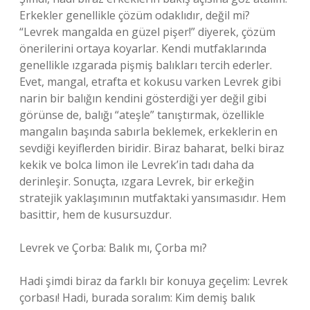
Erkekler genellikle çözüm odaklıdır, değil mi?
“Levrek mangalda en güzel pişer!” diyerek, çözüm
önerilerini ortaya koyarlar. Kendi mutfaklarında
genellikle ızgarada pişmiş balıkları tercih ederler.
Evet, mangal, etrafta et kokusu varken Levrek gibi
narin bir balığın kendini gösterdiği yer değil gibi
görünse de, balığı “ateşle” tanıştırmak, özellikle
mangalın başında sabırla beklemek, erkeklerin en
sevdiği keyiflerden biridir. Biraz baharat, belki biraz
kekik ve bolca limon ile Levrek’in tadı daha da
derinleşir. Sonuçta, ızgara Levrek, bir erkeğin
stratejik yaklaşımının mutfaktaki yansımasıdır. Hem
basittir, hem de kusursuzdur.
Levrek ve Çorba: Balık mı, Çorba mı?
Hadi şimdi biraz da farklı bir konuya geçelim: Levrek
çorbası! Hadi, burada soralım: Kim demiş balık