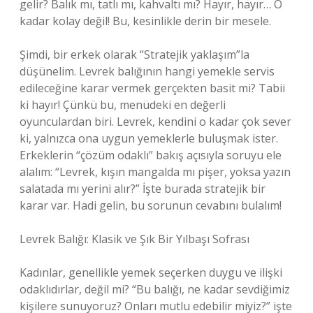
gelir? Balık mı, tatlı mı, kahvaltı mı? Hayır, hayır… O
kadar kolay değil! Bu, kesinlikle derin bir mesele.
Şimdi, bir erkek olarak “Stratejik yaklaşım”la
düşünelim. Levrek balığının hangi yemekle servis
edileceğine karar vermek gerçekten basit mi? Tabii
ki hayır! Çünkü bu, menüdeki en değerli
oyunculardan biri. Levrek, kendini o kadar çok sever
ki, yalnızca ona uygun yemeklerle buluşmak ister.
Erkeklerin “çözüm odaklı” bakış açısıyla soruyu ele
alalım: “Levrek, kışın mangalda mı pişer, yoksa yazın
salatada mı yerini alır?” İşte burada stratejik bir
karar var. Hadi gelin, bu sorunun cevabını bulalım!
Levrek Balığı: Klasik ve Şık Bir Yılbaşı Sofrası
Kadınlar, genellikle yemek seçerken duygu ve ilişki
odaklıdırlar, değil mi? “Bu balığı, ne kadar sevdiğimiz
kişilere sunuyoruz? Onları mutlu edebilir miyiz?” işte