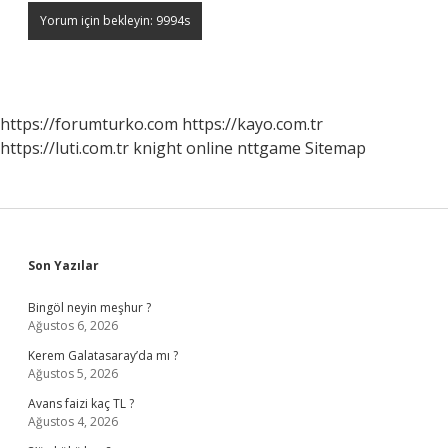
https://forumturko.com
https://kayo.com.tr
https://luti.com.tr
knight online
nttgame
Sitemap
Sidebar
Son Yazılar
Bingöl neyin meşhur ?
Ağustos 6, 2026
Kerem Galatasaray’da mı ?
Ağustos 5, 2026
Avans faizi kaç TL ?
Ağustos 4, 2026