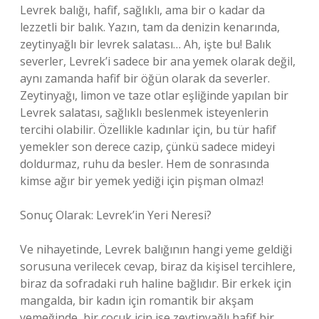
Levrek balığı, hafif, sağlıklı, ama bir o kadar da
lezzetli bir balık. Yazın, tam da denizin kenarında,
zeytinyağlı bir levrek salatası… Ah, işte bu! Balık
severler, Levrek’i sadece bir ana yemek olarak değil,
aynı zamanda hafif bir öğün olarak da severler.
Zeytinyağı, limon ve taze otlar eşliğinde yapılan bir
Levrek salatası, sağlıklı beslenmek isteyenlerin
tercihi olabilir. Özellikle kadınlar için, bu tür hafif
yemekler son derece cazip, çünkü sadece mideyi
doldurmaz, ruhu da besler. Hem de sonrasında
kimse ağır bir yemek yediği için pişman olmaz!
Sonuç Olarak: Levrek’in Yeri Neresi?
Ve nihayetinde, Levrek balığının hangi yeme geldiği
sorusuna verilecek cevap, biraz da kişisel tercihlere,
biraz da sofradaki ruh haline bağlıdır. Bir erkek için
mangalda, bir kadın için romantik bir akşam
yemeğinde, bir çocuk için ise zeytinyağlı hafif bir