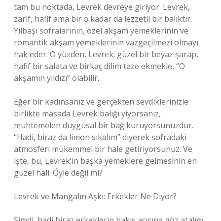
tam bu noktada, Levrek devreye giriyor. Levrek,
zarif, hafif ama bir o kadar da lezzetli bir balıktır.
Yılbaşı sofralarının, özel akşam yemeklerinin ve
romantik akşam yemeklerinin vazgeçilmezi olmayı
hak eder. O yüzden, Levrek; güzel bir beyaz şarap,
hafif bir salata ve birkaç dilim taze ekmekle, “O
akşamın yıldızı” olabilir.
Eğer bir kadınsanız ve gerçekten sevdiklerinizle
birlikte masada Levrek balığı yiyorsanız,
muhtemelen duygusal bir bağ kuruyorsunuzdur.
“Hadi, biraz da limon sıkalım” diyerek sofradaki
atmosferi mükemmel bir hale getiriyorsunuz. Ve
işte, bu, Levrek’in başka yemeklere gelmesinin en
güzel hali. Öyle değil mi?
Levrek ve Mangalın Aşkı: Erkekler Ne Diyor?
Şimdi, hadi biraz erkeklerin bakış açısına göz atalım.