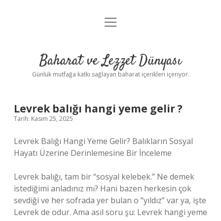
menüyü
Anasayfa
aç
Gizlilik Politikası
Baharat ve Lezzet Dünyası
Yasal Uyarı
Günlük mutfağa katkı sağlayan baharat içerikleri içeriyor.
Levrek balığı hangi yeme gelir ?
Tarih: Kasım 25, 2025
Levrek Balığı Hangi Yeme Gelir? Balıkların Sosyal
Hayatı Üzerine Derinlemesine Bir İnceleme
Levrek balığı, tam bir “sosyal kelebek.” Ne demek
istediğimi anladınız mı? Hani bazen herkesin çok
sevdiği ve her sofrada yer bulan o “yıldız” var ya, işte
Levrek de odur. Ama asıl soru şu: Levrek hangi yeme