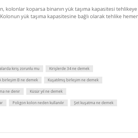
an, kolonlar koparsa binanın yük taşıma kapasitesi tehlikeye
 Kolonun yük taşıma kapasitesine bağlı olarak tehlike heme
alarda kiriş zorunlu mu
Kirişlerde 34 ne demek
A birleşim B ne demek
Kuşatılmış birleşim ne demek
ma ne denir
Küsür yıl ne demek
ar
Poligon kolon neden kullanılır
Şet kuşatma ne demek