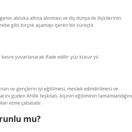
nin abluka altına alınması ve dış dünya ile ilişkilerinin
ebe gibi birçok aşamayı içeren bir süreçtir.
kesre yuvarlanarak ifade edilir: yüz küsur yıl.
an ve gençlerin iyi eğitilmesi, meslek edindirilmesi ve
cını güden Ahîlik teşkilatı, kişinin eğitiminin tamamlandığını
ilan etme çabasıdır.
runlu mu?