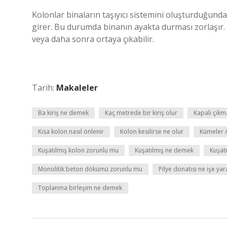
Kolonlar binaların taşıyıcı sistemini oluşturduğund
girer. Bu durumda binanın ayakta durması zorlaşır.
veya daha sonra ortaya çıkabilir.
Tarih:
Makaleler
Ba kiriş ne demek
Kaç metrede bir kiriş olur
Kapalı çıkm
Kısa kolon nasıl önlenir
Kolon kesilirse ne olur
Kümeler 
Kuşatılmış kolon zorunlu mu
Kuşatılmış ne demek
Kuşat
Monolitik beton dökümü zorunlu mu
Pilye donatısı ne işe yar
Toplanma birleşim ne demek