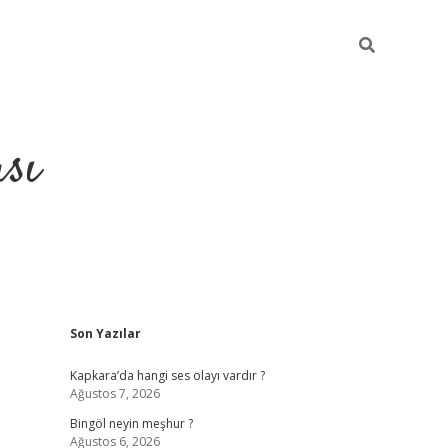
sı
Sidebar
Son Yazılar
betci casin
Kapkara’da hangi ses olayı vardır ?
Ağustos 7, 2026
Bingöl neyin meşhur ?
Ağustos 6, 2026