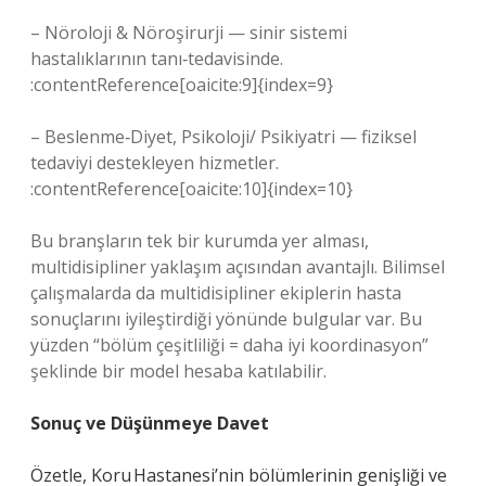
– Nöroloji & Nöroşirurji — sinir sistemi
hastalıklarının tanı‑tedavisinde.
:contentReference[oaicite:9]{index=9}
– Beslenme‑Diyet, Psikoloji/ Psikiyatri — fiziksel
tedaviyi destekleyen hizmetler.
:contentReference[oaicite:10]{index=10}
Bu branşların tek bir kurumda yer alması,
multidisipliner yaklaşım açısından avantajlı. Bilimsel
çalışmalarda da multidisipliner ekiplerin hasta
sonuçlarını iyileştirdiği yönünde bulgular var. Bu
yüzden “bölüm çeşitliliği = daha iyi koordinasyon”
şeklinde bir model hesaba katılabilir.
Sonuç ve Düşünmeye Davet
Özetle, Koru Hastanesi’nin bölümlerinin genişliği ve