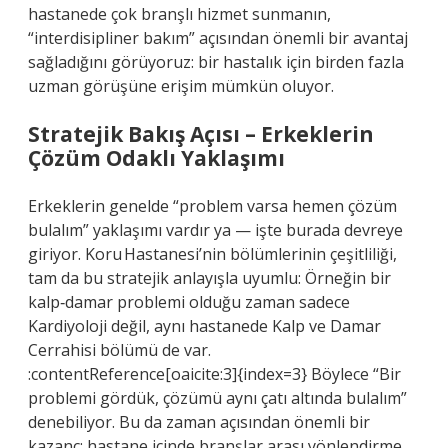
hastanede çok branşlı hizmet sunmanın,
“interdisipliner bakım” açısından önemli bir avantaj
sağladığını görüyoruz: bir hastalık için birden fazla
uzman görüşüne erişim mümkün oluyor.
Stratejik Bakış Açısı – Erkeklerin
Çözüm Odaklı Yaklaşımı
Erkeklerin genelde “problem varsa hemen çözüm
bulalım” yaklaşımı vardır ya — işte burada devreye
giriyor. Koru Hastanesi’nin bölümlerinin çeşitliliği,
tam da bu stratejik anlayışla uyumlu: Örneğin bir
kalp‑damar problemi olduğu zaman sadece
Kardiyoloji değil, aynı hastanede Kalp ve Damar
Cerrahisi bölümü de var.
:contentReference[oaicite:3]{index=3} Böylece “Bir
problemi gördük, çözümü aynı çatı altında bulalım”
denebiliyor. Bu da zaman açısından önemli bir
kazanç: hastane içinde branşlar arası yönlendirme