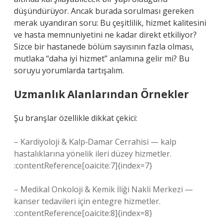
düşündürüyor. Ancak burada sorulması gereken
merak uyandıran soru: Bu çeşitlilik, hizmet kalitesini
ve hasta memnuniyetini ne kadar direkt etkiliyor?
Sizce bir hastanede bölüm sayısının fazla olması,
mutlaka “daha iyi hizmet” anlamına gelir mi? Bu
soruyu yorumlarda tartışalım.
Uzmanlık Alanlarından Örnekler
Şu branşlar özellikle dikkat çekici:
– Kardiyoloji & Kalp‑Damar Cerrahisi — kalp
hastalıklarına yönelik ileri düzey hizmetler.
:contentReference[oaicite:7]{index=7}
– Medikal Onkoloji & Kemik İliği Nakli Merkezi —
kanser tedavileri için entegre hizmetler.
:contentReference[oaicite:8]{index=8}