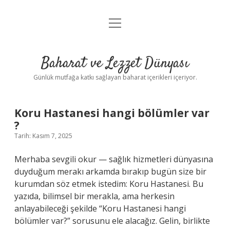
menüyü
Anasayfa
aç
Gizlilik Politikası
Baharat ve Lezzet Dünyası
Yasal Uyarı
Günlük mutfağa katkı sağlayan baharat içerikleri içeriyor.
Koru Hastanesi hangi bölümler var
?
Tarih: Kasım 7, 2025
Merhaba sevgili okur — sağlık hizmetleri dünyasına
duyduğum merakı arkamda bırakıp bugün size bir
kurumdan söz etmek istedim: Koru Hastanesi. Bu
yazıda, bilimsel bir merakla, ama herkesin
anlayabileceği şekilde “Koru Hastanesi hangi
bölümler var?” sorusunu ele alacağız. Gelin, birlikte