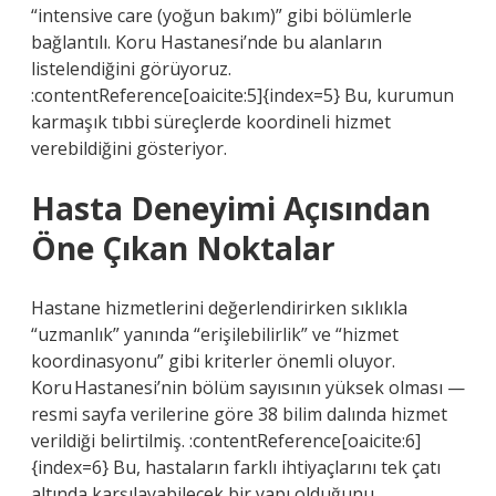
“intensive care (yoğun bakım)” gibi bölümlerle
bağlantılı. Koru Hastanesi’nde bu alanların
listelendiğini görüyoruz.
:contentReference[oaicite:5]{index=5} Bu, kurumun
karmaşık tıbbi süreçlerde koordineli hizmet
verebildiğini gösteriyor.
Hasta Deneyimi Açısından
Öne Çıkan Noktalar
Hastane hizmetlerini değerlendirirken sıklıkla
“uzmanlık” yanında “erişilebilirlik” ve “hizmet
koordinasyonu” gibi kriterler önemli oluyor.
Koru Hastanesi’nin bölüm sayısının yüksek olması —
resmi sayfa verilerine göre 38 bilim dalında hizmet
verildiği belirtilmiş. :contentReference[oaicite:6]
{index=6} Bu, hastaların farklı ihtiyaçlarını tek çatı
altında karşılayabilecek bir yapı olduğunu