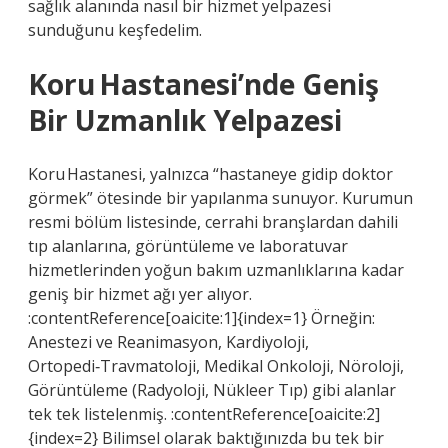
sağlık alanında nasıl bir hizmet yelpazesi
sunduğunu keşfedelim.
Koru Hastanesi’nde Geniş
Bir Uzmanlık Yelpazesi
Koru Hastanesi, yalnızca “hastaneye gidip doktor
görmek” ötesinde bir yapılanma sunuyor. Kurumun
resmi bölüm listesinde, cerrahi branşlardan dahili
tıp alanlarına, görüntüleme ve laboratuvar
hizmetlerinden yoğun bakım uzmanlıklarına kadar
geniş bir hizmet ağı yer alıyor.
:contentReference[oaicite:1]{index=1} Örneğin:
Anestezi ve Reanimasyon, Kardiyoloji,
Ortopedi‑Travmatoloji, Medikal Onkoloji, Nöroloji,
Görüntüleme (Radyoloji, Nükleer Tıp) gibi alanlar
tek tek listelenmiş. :contentReference[oaicite:2]
{index=2} Bilimsel olarak baktığınızda bu tek bir