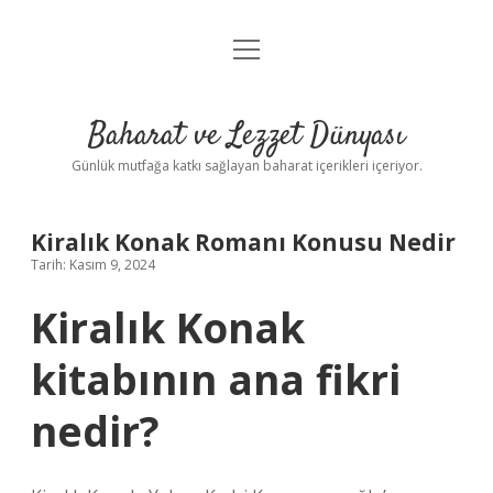
menüyü
Anasayfa
aç
Gizlilik Politikası
Baharat ve Lezzet Dünyası
Yasal Uyarı
Günlük mutfağa katkı sağlayan baharat içerikleri içeriyor.
Kiralık Konak Romanı Konusu Nedir
Tarih: Kasım 9, 2024
Kiralık Konak
kitabının ana fikri
nedir?