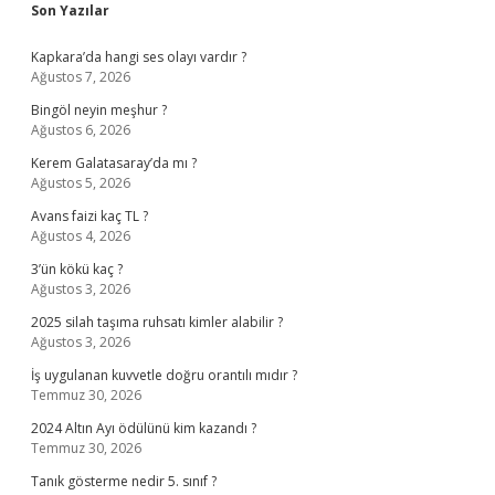
Sidebar
Son Yazılar
Kapkara’da hangi ses olayı vardır ?
Ağustos 7, 2026
Bingöl neyin meşhur ?
Ağustos 6, 2026
Kerem Galatasaray’da mı ?
Ağustos 5, 2026
Avans faizi kaç TL ?
Ağustos 4, 2026
3’ün kökü kaç ?
Ağustos 3, 2026
2025 silah taşıma ruhsatı kimler alabilir ?
Ağustos 3, 2026
İş uygulanan kuvvetle doğru orantılı mıdır ?
Temmuz 30, 2026
2024 Altın Ayı ödülünü kim kazandı ?
Temmuz 30, 2026
Tanık gösterme nedir 5. sınıf ?