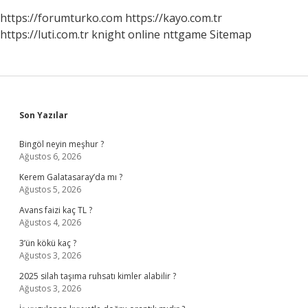
https://forumturko.com
https://kayo.com.tr
https://luti.com.tr
knight online
nttgame
Sitemap
Sidebar
Son Yazılar
Bingöl neyin meşhur ?
Ağustos 6, 2026
Kerem Galatasaray’da mı ?
Ağustos 5, 2026
Avans faizi kaç TL ?
Ağustos 4, 2026
3’ün kökü kaç ?
Ağustos 3, 2026
2025 silah taşıma ruhsatı kimler alabilir ?
Ağustos 3, 2026