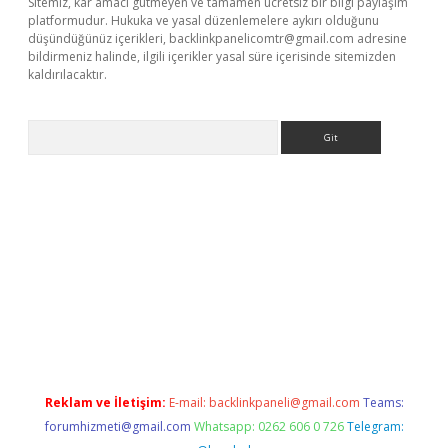
Sitemiz, kar amacı gütmeyen ve tamamen ücretsiz bir bilgi paylaşım
platformudur. Hukuka ve yasal düzenlemelere aykırı olduğunu
düşündüğünüz içerikleri,
backlinkpanelicomtr@gmail.com
adresine
bildirmeniz halinde, ilgili içerikler yasal süre içerisinde sitemizden
kaldırılacaktır.
Arama
casino
Reklam ve İletişim:
E-mail:
backlinkpaneli@gmail.com
Teams:
forumhizmeti@gmail.com
Whatsapp: 0262 606 0 726
Telegram: