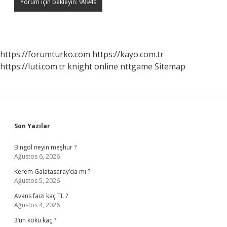
https://forumturko.com
https://kayo.com.tr
https://luti.com.tr
knight online
nttgame
Sitemap
Sidebar
Son Yazılar
Bingöl neyin meşhur ?
Ağustos 6, 2026
Kerem Galatasaray’da mı ?
Ağustos 5, 2026
Avans faizi kaç TL ?
Ağustos 4, 2026
3’ün kökü kaç ?