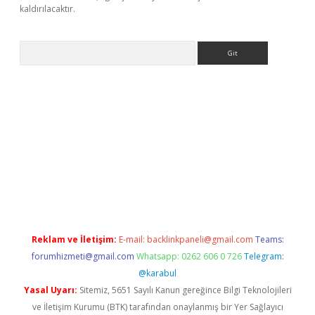
kaldırılacaktır.
Arama
i casino
Reklam ve İletişim:
E-mail:
backlinkpaneli@gmail.com
Teams:
forumhizmeti@gmail.com
Whatsapp: 0262 606 0 726
Telegram:
@karabul
Yasal Uyarı:
Sitemiz, 5651 Sayılı Kanun gereğince Bilgi Teknolojileri
ve İletişim Kurumu (BTK) tarafından onaylanmış bir Yer Sağlayıcı