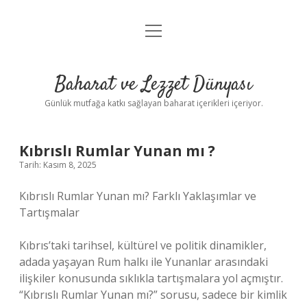
menüyü
Anasayfa
aç
Gizlilik Politikası
Baharat ve Lezzet Dünyası
Yasal Uyarı
Günlük mutfağa katkı sağlayan baharat içerikleri içeriyor.
Kıbrıslı Rumlar Yunan mı ?
Tarih: Kasım 8, 2025
Kıbrıslı Rumlar Yunan mı? Farklı Yaklaşımlar ve
Tartışmalar
Kıbrıs’taki tarihsel, kültürel ve politik dinamikler,
adada yaşayan Rum halkı ile Yunanlar arasındaki
ilişkiler konusunda sıklıkla tartışmalara yol açmıştır.
“Kıbrıslı Rumlar Yunan mı?” sorusu, sadece bir kimlik