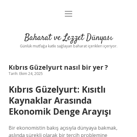
menüyü
Anasayfa
aç
Gizlilik Politikası
Baharat ve Lezzet Dünyası
Yasal Uyarı
Günlük mutfağa katkı sağlayan baharat içerikleri içeriyor.
Kıbrıs Güzelyurt nasıl bir yer ?
Tarih: Ekim 24, 2025
Kıbrıs Güzelyurt: Kısıtlı
Kaynaklar Arasında
Ekonomik Denge Arayışı
Bir ekonomistin bakış açısıyla dünyaya bakmak,
aslında sürekli olarak bir tercih problemine