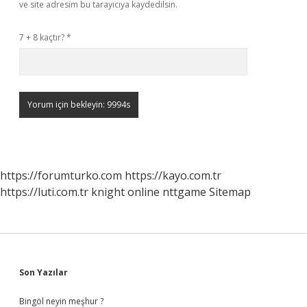
ve site adresim bu tarayıcıya kaydedilsin.
7 + 8 kaçtır?
*
https://forumturko.com
https://kayo.com.tr
https://luti.com.tr
knight online
nttgame
Sitemap
Sidebar
Son Yazılar
Bingöl neyin meşhur ?