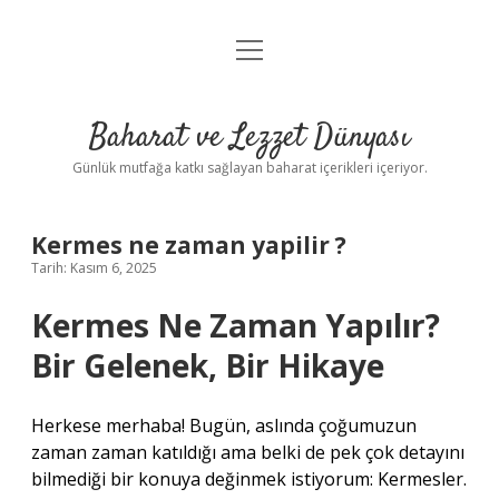
menüyü
Anasayfa
aç
Gizlilik Politikası
Baharat ve Lezzet Dünyası
Yasal Uyarı
Günlük mutfağa katkı sağlayan baharat içerikleri içeriyor.
Kermes ne zaman yapilir ?
Tarih: Kasım 6, 2025
Kermes Ne Zaman Yapılır?
Bir Gelenek, Bir Hikaye
Herkese merhaba! Bugün, aslında çoğumuzun
zaman zaman katıldığı ama belki de pek çok detayını
bilmediği bir konuya değinmek istiyorum: Kermesler.