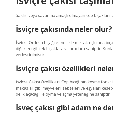
İsviçre çakısı taşım
Saldırı veya savunma amaçlı olmayan cep bıçakları, ör
İsviçre çakısında neler olur?
İsviçre Ordusu bıçağı genellikle mızrak uçlu ana bıç
diğerleri gibi ek bıçaklara ve araçlara sahiptir. Bun
yerleştirilmiştir.
İsviçre çakısı özellikleri nele
İsviçre Çakısı Özellikleri: Cep bıçağının kesme fonk
makaslar gibi meyveleri, sebzeleri ve eşyaları kesebi
delik açacağı ile oyma ve açma yeteneğine sahiptir.
İsveç çakısı gibi adam ne d