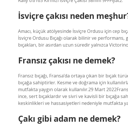
Rally 0.6163 Kırmızı İsviçre Çakısı 58mm 9FFFiyat2.
İsviçre çakısı neden meşhur
Amacı, küçük atölyesinde İsviçre Ordusu için cep bıça
İsviçre Ordusu Bıçağı olarak bilinir ve performans, 
bıçakları, bir asırdan uzun süredir yalnızca Victorin
Fransız çakısı ne demek?
Fransız bıçağı, Fransa’da ortaya çıkan bir bıçak türüdü
bıçağa sahiptirler. Kesme ve doğrama için kullanılırla
mutfakta yaygın olarak kullanılır.29 Mart 2022Fransı
ince, sert bıçaklardır ve sivri ve kavisli bir bıçağa s
keskinlikleri ve hassasiyetleri nedeniyle mutfakta ya
Çakı gibi adam ne demek?