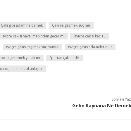
Çakı gibi adam ne demek
Çakı ile gezmek suç mu
İsviçre çakısı havalimanından geçer mi
İsviçre çakısı kaç TL
İsviçre çakısı taşımak suç mudur
İsviçre çakısında neler olur
 bıçak getirmek yasak mı
Spartan çakı nedir
ox orjinal mi nasıl anlaşılır
Sonraki Yaz
Gelin Kaynana Ne Deme