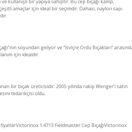
 kullanışlı bir yapıya sahiptir. Bu cep bıçağı kamp, ​​
çeşitli amaçlar için ideal bir seçimdir. Dahası, naylon sapı
dır.
çağı”nın soyundan geliyor ve “İsviçre Ordu Bıçakları” arasınd
anım için idealdir.
an bir bıçak üreticisidir. 2005 yılında rakip Wenger’i satın
esmi tedarikçisi oldu.
r fiyatlarVictorinox 1.4713 Fieldmaster Cep BıçağıVictorinox