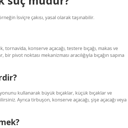
ak suç mudur?
neğin İsviçre çakısı, yasal olarak taşınabilir.
ak, tornavida, konserve açacağı, testere bıçağı, makas ve
lar, bir pivot noktası mekanizması aracılığıyla bıçağın sapına
rdir?
siyonunu kullanarak büyük bıçaklar, küçük bıçaklar ve
lirsiniz. Ayrıca tirbuşon, konserve açacağı, şişe açacağı veya
emek?