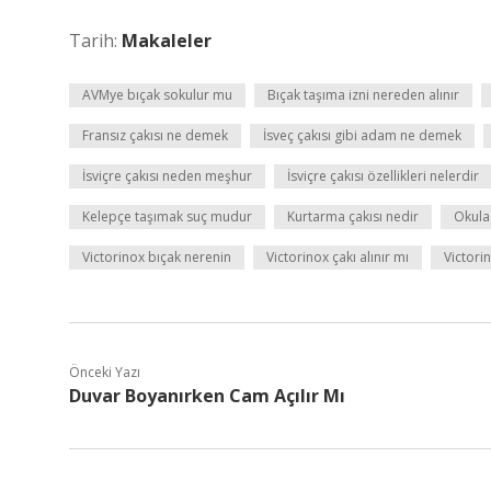
Tarih:
Makaleler
AVMye bıçak sokulur mu
Bıçak taşıma izni nereden alınır
Fransız çakısı ne demek
İsveç çakısı gibi adam ne demek
İsviçre çakısı neden meşhur
İsviçre çakısı özellikleri nelerdir
Kelepçe taşımak suç mudur
Kurtarma çakısı nedir
Okula
Victorinox bıçak nerenin
Victorinox çakı alınır mı
Victorin
Önceki Yazı
Duvar Boyanırken Cam Açılır Mı