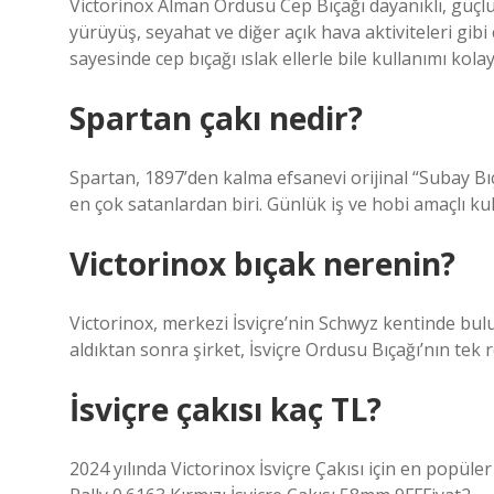
Victorinox Alman Ordusu Cep Bıçağı dayanıklı, güçlü ve
yürüyüş, seyahat ve diğer açık hava aktiviteleri gibi 
sayesinde cep bıçağı ıslak ellerle bile kullanımı kolay
Spartan çakı nedir?
Spartan, 1897’den kalma efsanevi orijinal “Subay Bı
en çok satanlardan biri. Günlük iş ve hobi amaçlı kull
Victorinox bıçak nerenin?
Victorinox, merkezi İsviçre’nin Schwyz kentinde bulun
aldıktan sonra şirket, İsviçre Ordusu Bıçağı’nın tek r
İsviçre çakısı kaç TL?
2024 yılında Victorinox İsviçre Çakısı için en popüle