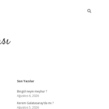
sı
Sidebar
Son Yazılar
betci casi
Bingöl neyin meşhur ?
Ağustos 6, 2026
Kerem Galatasaray’da mı ?
Ağustos 5, 2026