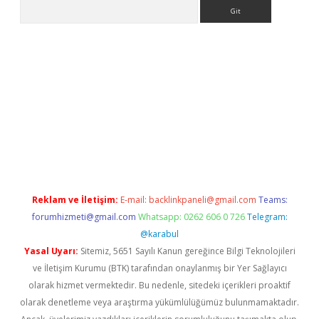
Arama
asino
Reklam ve İletişim:
E-mail:
backlinkpaneli@gmail.com
Teams:
forumhizmeti@gmail.com
Whatsapp: 0262 606 0 726
Telegram:
@karabul
Yasal Uyarı:
Sitemiz, 5651 Sayılı Kanun gereğince Bilgi Teknolojileri
ve İletişim Kurumu (BTK) tarafından onaylanmış bir Yer Sağlayıcı
olarak hizmet vermektedir. Bu nedenle, sitedeki içerikleri proaktif
olarak denetleme veya araştırma yükümlülüğümüz bulunmamaktadır.