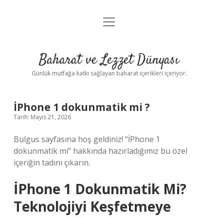
menüyü
Anasayfa
aç
Gizlilik Politikası
Baharat ve Lezzet Dünyası
Yasal Uyarı
Günlük mutfağa katkı sağlayan baharat içerikleri içeriyor.
İPhone 1 dokunmatik mi ?
Tarih: Mayıs 21, 2026
Bulgus sayfasına hoş geldiniz! “İPhone 1
dokunmatik mi” hakkında hazırladığımız bu özel
içeriğin tadını çıkarın.
İPhone 1 Dokunmatik Mi?
Teknolojiyi Keşfetmeye