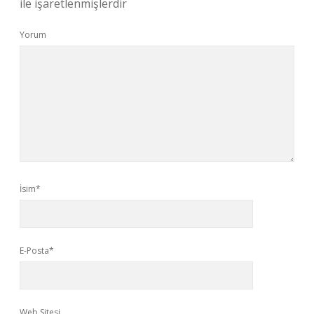
ile işaretlenmişlerdir
Yorum
İsim*
E-Posta*
Web Sitesi