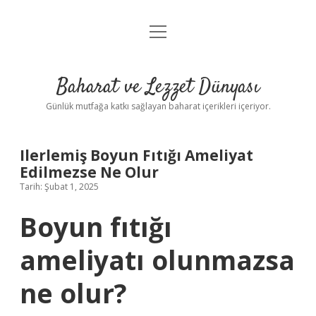
menüyü
Anasayfa
aç
Gizlilik Politikası
Baharat ve Lezzet Dünyası
Yasal Uyarı
Günlük mutfağa katkı sağlayan baharat içerikleri içeriyor.
Ilerlemiş Boyun Fıtığı Ameliyat
Edilmezse Ne Olur
Tarih: Şubat 1, 2025
Boyun fıtığı
ameliyatı olunmazsa
ne olur?