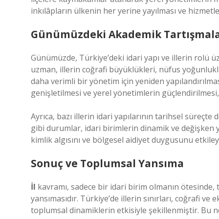
inkılâpların ülkenin her yerine yayılması ve hizmetle
Günümüzdeki Akademik Tartışmalar 
Günümüzde, Türkiye’deki idari yapı ve illerin rolü ü
uzman, illerin coğrafi büyüklükleri, nüfus yoğunlu
daha verimli bir yönetim için yeniden yapılandırılma
genişletilmesi ve yerel yönetimlerin güçlendirilmesi
Ayrıca, bazı illerin idari yapılarının tarihsel süreç
gibi durumlar, idari birimlerin dinamik ve değişken y
kimlik algısını ve bölgesel aidiyet duygusunu etkileye
Sonuç ve Toplumsal Yansıma
İl
kavramı, sadece bir idari birim olmanın ötesinde, t
yansımasıdır. Türkiye’de illerin sınırları, coğrafi ve 
toplumsal dinamiklerin etkisiyle şekillenmiştir. Bu ned