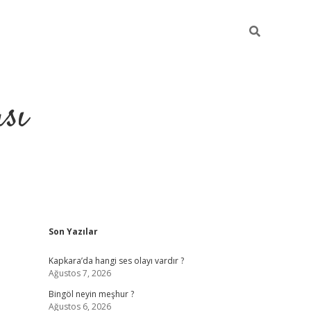
sı
Sidebar
Son Yazılar
betci casino
Kapkara’da hangi ses olayı vardır ?
Ağustos 7, 2026
Bingöl neyin meşhur ?
Ağustos 6, 2026