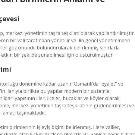
çevesi
, merkezi yönetimin taşra teşkilatı olarak yapılandırılmıştır.
teren bir vali tarafından yönetilir ve ilin genel yönetiminden
örler göz önünde bulundurularak belirlenmiş sınırlarla
 etkin bir şekilde sunabilmesi için oluşturulmuştur.
rimi
ratorluğu dönemine kadar uzanır. Osmanlı’da “eyalet” ve
n ilanıyla birlikte bu yapılar modern bir sistemle
idari yapısının iller, ilçeler, bucaklar ve köyler olarak
eme, merkezi yönetimin taşra teşkilatının güçlendirilmesi ve
ı amacı taşımaktadır.
m birimlerinin işleyiş biçimi belirlenmiş, illere valiler,
ezle olan ilişkisi güçlendirilmiştir. Bu yapısal değişiklikler