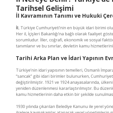
Tarihsel Gelişimi
İl Kavramının Tanımı ve Hukuki Çer
İl
, Türkiye Cumhuriyeti’nin en büyük idari birimi olup
Her il, İçişleri Bakanlığı’na bağlı olarak faaliyet gös
sorumludur. İller, coğrafi, ekonomik ve sosyal fakt
tanımlanır ve bu sınırlar, devletin kamu hizmetlerini
Tarihi Arka Plan ve İdari Yapının Ev
Türkiye’nin idari yapısının temelleri, Osmanlı İmpa
“sancak” gibi idari birimler bulunurken, Cumhuriyet’i
değiştirilmiştir. 1921 ve 1924 anayasalarında, ülkenin 
yeniden düzenlenmesi kararlaştırılmıştır. Bu düzenl
kamu hizmetlerinin daha etkin bir şekilde sunulmas
1930 yılında çıkarılan Belediye Kanunu ile yerel yöneti
ilçelere kaymakamlar atanarak yerel yönetimlerin merk