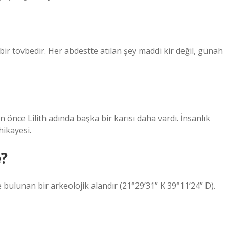
 bir tövbedir. Her abdestte atılan şey maddi kir değil, günah
önce Lilith adında başka bir karısı daha vardı. İnsanlık
 hikayesi.
e?
bulunan bir arkeolojik alandır (21°29’31” K 39°11’24” D).