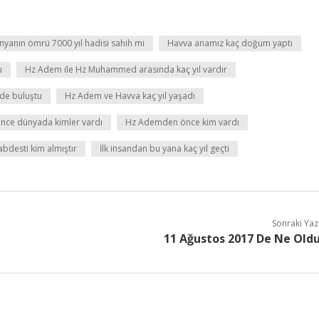
nyanın ömrü 7000 yıl hadisi sahih mi
Havva anamız kaç doğum yaptı
u
Hz Adem ile Hz Muhammed arasında kaç yıl vardır
de buluştu
Hz Adem ve Havva kaç yıl yaşadı
ce dünyada kimler vardı
Hz Ademden önce kim vardı
 abdesti kim almıştır
İlk insandan bu yana kaç yıl geçti
Sonraki Yaz
11 Ağustos 2017 De Ne Old