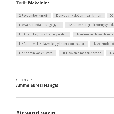
Tarih:
Makaleler
2 Peygamber kimdir
Dünyada ilk doğan insan kimdir
Dü
Havva Kuranda nasıl geçiyor
Hz Adem hangi dili konuşuyord
Hz Adem kaç bin yıl önce yaratıldı
Hz Adem ve Havva ilk nere
Hz Adem ve Hz Havva kaç yıl sonra buluştular
Hz Ademden ön
Hz Ademin kaç eşi vardı
Hz Havvanın mezarı nerede
İlk
Önceki Yazı
Amme Süresi Hangisi
Bir yanıt yazın