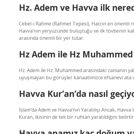
Hz. Adem ve Havva ilk nere
Cebel-i Rahme (Rahmet Tepesi), Haccın en önemli rükn
Havva’nın yeryüzünde buluştuğu ve ilk tövbenin kabul
arasında önemli bir yer tutar.
Hz Adem ile Hz Muhammed ar
Hz. Adem ile Hz. Muhammed arasındaki zamanın yaklaş
uyuşmayan bu görüşler kanaatimizce efsanevi ata vey
Havva Kur’an’da nasıl geçiy
İslam’da Adem ve Havva’nın Yaratılışı Ancak, Havva 
Kuran, ikisinin de tek bir ruhtan yaratıldığını belirtir
Havva anamız kaç doğum y