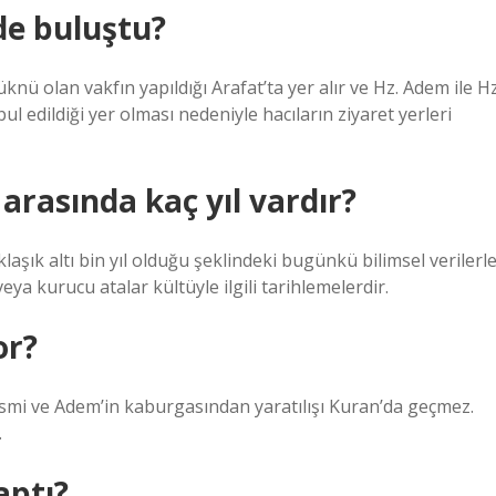
de buluştu?
ü olan vakfın yapıldığı Arafat’ta yer alır ve Hz. Adem ile Hz
 edildiği yer olması nedeniyle hacıların ziyaret yerleri
asında kaç yıl vardır?
ık altı bin yıl olduğu şeklindeki bugünkü bilimsel verilerl
a kurucu atalar kültüyle ilgili tarihlemelerdir.
or?
ismi ve Adem’in kaburgasından yaratılışı Kuran’da geçmez.
.
aptı?