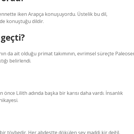
nnette iken Arapça konuşuyordu. Üstelik bu dil,
de konuştuğu dildir.
 geçti?
anın da ait olduğu primat takımının, evrimsel süreçte Paleose
ığı belirlendi.
önce Lilith adında başka bir karısı daha vardı. İnsanlık
 hikayesi.
 bir tövbedir. Her abdestte dökülen şey maddi kir değil,