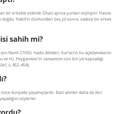
n bir erkekle evlendi. Ghazi ayrıca şunları söylüyor: Havva
n doğdu. Habil’in ölümünden beş yıl sonra, sadece bir erkek
si sahih mi?
(en-Neml 27/65). Hadis âlimleri, Kur’an’ın bu açıklamalarını
 ve Hz. Peygamber’in zamanının son bin yılı kapsadığı
Kārî, s. 452-454).
ı?
önce dünyada yaşamışlardır. Bazı alimler daha da ileri
şadığını söylerler.
yordu?