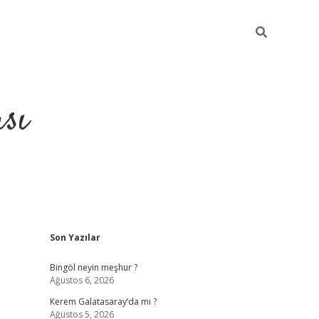
sı
Sidebar
Son Yazılar
betci ca
Bingöl neyin meşhur ?
Ağustos 6, 2026
Kerem Galatasaray’da mı ?
Ağustos 5, 2026