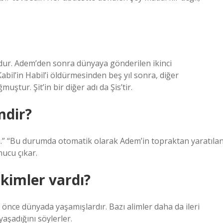
udur. Adem’den sonra dünyaya gönderilen ikinci
il’in Habil’i öldürmesinden beş yıl sonra, diğer
uştur. Şit’in bir diğer adı da Şis’tir.
mdir?
ttı.” “Bu durumda otomatik olarak Adem’in topraktan yaratıla
nucu çıkar.
kimler vardı?
önce dünyada yaşamışlardır. Bazı alimler daha da ileri
şadığını söylerler.