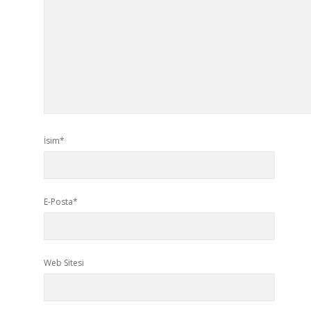
İsim*
E-Posta*
Web Sitesi