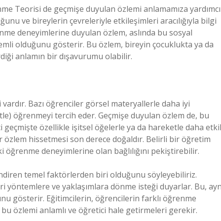
nme Teorisi de geçmişe duyulan özlemi anlamamıza yardımcı
nu ve bireylerin çevreleriyle etkileşimleri aracılığıyla bilgi
renme deneyimlerine duyulan özlem, aslında bu sosyal
emli olduğunu gösterir. Bu özlem, bireyin çocuklukta ya da
ği anlamın bir dışavurumu olabilir.
vardır. Bazı öğrenciler görsel materyallerle daha iyi
ketle) öğrenmeyi tercih eder. Geçmişe duyulan özlem de, bu
i geçmişte özellikle işitsel öğelerle ya da hareketle daha etkil
r özlem hissetmesi son derece doğaldır. Belirli bir öğretim
 öğrenme deneyimlerine olan bağlılığını pekiştirebilir.
diren temel faktörlerden biri olduğunu söyleyebiliriz.
eri yöntemlere ve yaklaşımlara dönme isteği duyarlar. Bu, ayn
 gösterir. Eğitimcilerin, öğrencilerin farklı öğrenme
bu özlemi anlamlı ve öğretici hale getirmeleri gerekir.