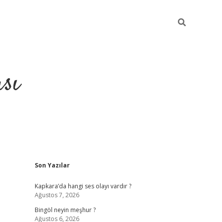
sı
Sidebar
Son Yazılar
betci casino
Kapkara’da hangi ses olayı vardır ?
Ağustos 7, 2026
Bingöl neyin meşhur ?
Ağustos 6, 2026