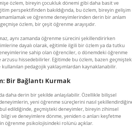
eçmişe özlem, bireyin çocukluk dönemi gibi daha basit ve
tim perspektifinden bakıldığında, bu özlem, bireyin gelişim
i tamamlamak ve öğrenme deneyimlerinden derin bir anlam
geçmişe özlem, bir çeşit öğrenme arayışıdır.
lmaz, aynı zamanda öğrenme sürecini şekillendirirken
lerine dayalı olarak, eğitimle ilgili bir özlem ya da tutku
im deneyimlerine sahip olan öğrenciler, o dönemdeki öğrenme
 arzusu hissedebilirler. Eğitimde bu özlem, bazen geçmiştek
kullanılan pedagojik yaklaşımlardan kaynaklanabilir.
m: Bir Bağlantı Kurmak
daha derin bir şekilde anlaşılabilir. Özellikle bilişsel
deneyimlerin, yeni öğrenme süreçlerini nasıl şekillendirdiğin
l edildiğinde, geçmişteki deneyimler, bireyin zihinsel
ski bilgi ve deneyimlere dönme, yeniden o anları keşfetme
n öğrenme psikolojisindeki rolünü açıklar.