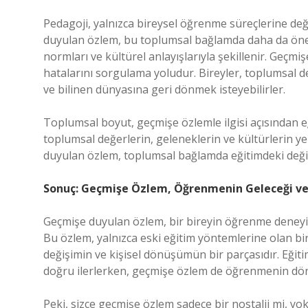
Pedagoji, yalnızca bireysel öğrenme süreçlerine de
duyulan özlem, bu toplumsal bağlamda daha da öneml
normları ve kültürel anlayışlarıyla şekillenir. Geçm
hatalarını sorgulama yoludur. Bireyler, toplumsal de
ve bilinen dünyasına geri dönmek isteyebilirler.
Toplumsal boyut, geçmişe özlemle ilgisi açısından eğ
toplumsal değerlerin, geleneklerin ve kültürlerin yen
duyulan özlem, toplumsal bağlamda eğitimdeki deği
Sonuç: Geçmişe Özlem, Öğrenmenin Geleceği ve 
Geçmişe duyulan özlem, bir bireyin öğrenme deneyim
Bu özlem, yalnızca eski eğitim yöntemlerine olan bir
değişimin ve kişisel dönüşümün bir parçasıdır. Eğiti
doğru ilerlerken, geçmişe özlem de öğrenmenin dö
Peki, sizce geçmişe özlem sadece bir nostalji mi, y