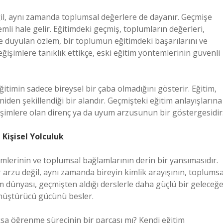
ğil, aynı zamanda toplumsal değerlere de dayanır. Geçmişe
i hale gelir. Eğitimdeki geçmiş, toplumların değerleri,
işe duyulan özlem, bir toplumun eğitimdeki başarılarını ve
ğişimlere tanıklık ettikçe, eski eğitim yöntemlerinin güvenli
itimin sadece bireysel bir çaba olmadığını gösterir. Eğitim,
iden şekillendiği bir alandır. Geçmişteki eğitim anlayışlarına
şimlere olan direnç ya da uyum arzusunun bir göstergesidir
Kişisel Yolculuk
lerinin ve toplumsal bağlamlarının derin bir yansımasıdır.
 arzu değil, aynı zamanda bireyin kimlik arayışının, toplumsa
m dünyası, geçmişten aldığı derslerle daha güçlü bir geleceğ
nüştürücü gücünü besler.
oksa öğrenme sürecinin bir parçası mı? Kendi eğitim