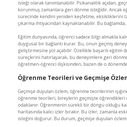
isteği olarak tanımlanabilir. Psikanalitik açıdan, g
korunmuş zamanlara geri dönme isteğidir. Ancak eği
sürecinde kendini yeniden keşfetme, eksikliklerin
çıkarma ihtiyacından kaynaklanabilir. Bu bağlamda, 
Eğitim dünyasında, öğrenci sadece bilgi almakla ka
duygusal bir bağlantı kurar. Bu, onun geçmiş deneyim
geliştirmesine yol açabilir. Özellikle başarılı eğit
süreçlerini hatırlayarak, bu deneyimlere geri dönme
öğretmen-öğrenci ilişkisinden, bazen de o dönemde 
Öğrenme Teorileri ve Geçmişe Özle
Geçmişe duyulan özlem, öğrenme teorilerinin ışığında 
öğrenme teorileri, bireylerin geçmişte öğrendikleri 
odaklanır. Öğrenmenin sürekli bir döngü olduğu kabu
haritasında kalıcı izler bırakır. Bu izler, zamanla e
isteğini doğurur. Bu durum, geçmişe duyulan özlemi