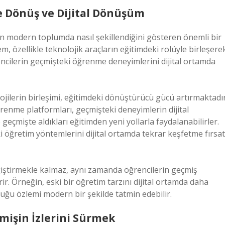
şe Dönüş ve Dijital Dönüşüm
in modern toplumda nasıl şekillendiğini gösteren önemli bir
m, özellikle teknolojik araçların eğitimdeki rolüyle birleşere
rencilerin geçmişteki öğrenme deneyimlerini dijital ortamda
jilerin birleşimi, eğitimdeki dönüştürücü gücü artırmaktadır
 öğrenme platformları, geçmişteki deneyimlerin dijital
e geçmişte aldıkları eğitimden yeni yollarla faydalanabilirler.
öğretim yöntemlerini dijital ortamda tekrar keşfetme fırsat
ğiştirmekle kalmaz, aynı zamanda öğrencilerin geçmiş
rir. Örneğin, eski bir öğretim tarzını dijital ortamda daha
duğu özlemi modern bir şekilde tatmin edebilir.
mişin İzlerini Sürmek