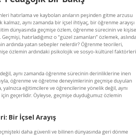
ri hatırlama ve kaybolan anıların peşinden gitme arzusu
ak kalmaz, aynı zamanda bir içsel ihtiyaç, bir öğrenme arayışı
e eğitim dünyasında geçmişe özlem, öğrenme sürecinin ve kişise
. Geçmişi, hatırladığımız o “güzel zamanları” özlemek, aslınd
min ardında yatan sebepler nelerdir? Öğrenme teorileri,
şe özlemin ardındaki psikolojik ve sosyo-kültürel faktörleri
 değil, aynı zamanda öğrenme sürecinin derinliklerine inen
çısıyla, öğrenme ve öğretme deneyimlerinin geçmişe duyulan
a, yalnızca eğitimcilere ve öğrencilerine yönelik değil, aynı
için geçerlidir. Öyleyse, geçmişe duyduğumuz özlemin
: Bir İçsel Arayış
geçmişteki daha güvenli ve bilinen dünyasında geri dönme