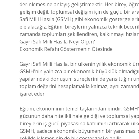
derinlemesine anlayış geliştirmektir. Her birey, ö
gelişim değil, toplumsal değişim için de güçlü bir a
Safi Milli Hasıla (GSMH) gibi ekonomik göstergeleri
ele alacağız. Eğitim, bireylerin yalnızca teknik becer
zamanda toplumları şekillendiren, kalkınmayı hızland
Gayri Safi Milli Hasıla Neyi Ölçer?
Ekonomik Refahı Göstermenin Ötesinde
Gayri Safi Milli Hasıla, bir ülkenin yıllık ekonomik 
GSMH’nin yalnızca bir ekonomik büyüklük olmadığını
yapılarındaki dönüşüm süreçlerini de yansıttığını u
toplam değerini hesaplamakla kalmaz, aynı zamanda
işaret eder.
Eğitim, ekonominin temel taşlarından biridir. GSMH’da
gücünün daha nitelikli hale geldiği ve toplumsal ya
bireylerin iş gücü piyasasına katılımını artırarak 
GSMH, sadece ekonomik büyümenin bir yansıması deği
şekilde işlemesinin de bir göstergesi olabilir.