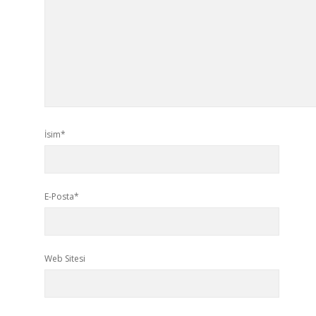
İsim*
E-Posta*
Web Sitesi