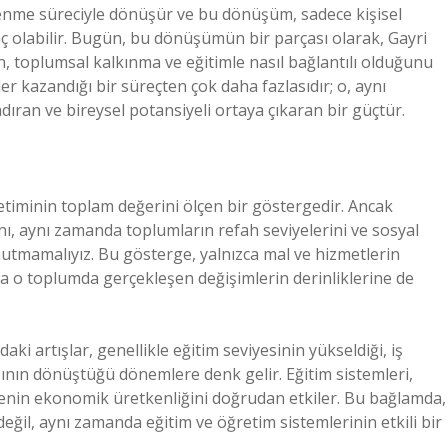
ğrenme süreciyle dönüşür ve bu dönüşüm, sadece kişisel
raç olabilir. Bugün, bu dönüşümün bir parçası olarak, Gayri
n, toplumsal kalkınma ve eğitimle nasıl bağlantılı olduğunu
iler kazandığı bir süreçten çok daha fazlasıdır; o, aynı
ıran ve bireysel potansiyeli ortaya çıkaran bir güçtür.
üretiminin toplam değerini ölçen bir göstergedir. Ancak
, aynı zamanda toplumların refah seviyelerini ve sosyal
nutmamalıyız. Bu gösterge, yalnızca mal ve hizmetlerin
 o toplumda gerçekleşen değişimlerin derinliklerine de
ki artışlar, genellikle eğitim seviyesinin yükseldiği, iş
pının dönüştüğü dönemlere denk gelir. Eğitim sistemleri,
ülkenin ekonomik üretkenliğini doğrudan etkiler. Bu bağlamda,
l, aynı zamanda eğitim ve öğretim sistemlerinin etkili bir