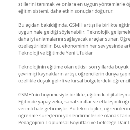
stillerini tanımak ve onlara en uygun yöntemlerle öğ
eğitim sistemi, daha etkin sonuçlar doğurur.
Bu açıdan bakıldığında, GSMH artışı ile birlikte eğiti
uygun hale geldiği söylenebilir. Teknolojik gelişmel
daha iyi anlamalarını sağlayacak araçlar sunar. Öğre
özelleştirilebilir. Bu, ekonominin her seviyesinde arta
Teknoloji ve Eğitimde Yeni Ufuklar
Teknolojinin eğitime olan etkisi, son yıllarda büyük
çevrimiçi kaynakların artışı, öğrencilerin dünya çapı
özellikle düşük gelirli ve kırsal bölgelerdeki öğrenc
GSMH’nin büyümesiyle birlikte, eğitimde dijitalleşme
Eğitimde yapay zeka, sanal sınıflar ve etkileşimli ö
verimli hale getirmiştir. Bu teknolojiler, öğrenciler
öğrenme süreçlerini yönlendirmelerine olanak tanır
Pedagojinin Toplumsal Boyutları ve Geleceğe Dair