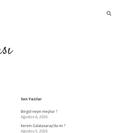
sı
Sidebar
Son Yazılar
betci casin
Bingöl neyin meşhur ?
Ağustos 6, 2026
Kerem Galatasaray’da mı ?
Ağustos 5, 2026