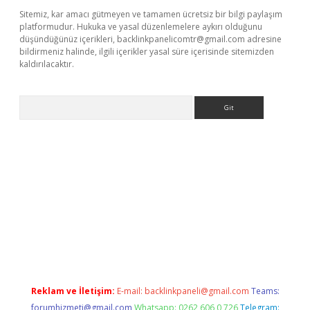
Sitemiz, kar amacı gütmeyen ve tamamen ücretsiz bir bilgi paylaşım
platformudur. Hukuka ve yasal düzenlemelere aykırı olduğunu
düşündüğünüz içerikleri,
backlinkpanelicomtr@gmail.com
adresine
bildirmeniz halinde, ilgili içerikler yasal süre içerisinde sitemizden
kaldırılacaktır.
Arama
asino
Reklam ve İletişim:
E-mail:
backlinkpaneli@gmail.com
Teams:
forumhizmeti@gmail.com
Whatsapp: 0262 606 0 726
Telegram: