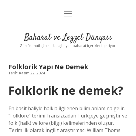
menüyü
Anasayfa
aç
Gizlilik Politikası
Baharat ve Lezzet Dünyası
Yasal Uyarı
Günlük mutfağa katkı sağlayan baharat içerikleri içeriyor.
Folklorik Yapı Ne Demek
Tarih: Kasım 22, 2024
Folklorik ne demek?
En basit haliyle halkla ilgilenen bilim anlamına gelir.
“Folklore” terimi Fransızcadan Türkçeye geçmiştir ve
folk (halk) ve lore (bilgi) kelimelerinden oluşur.
Terim ilk olarak İngiliz araştırmacı William Thoms