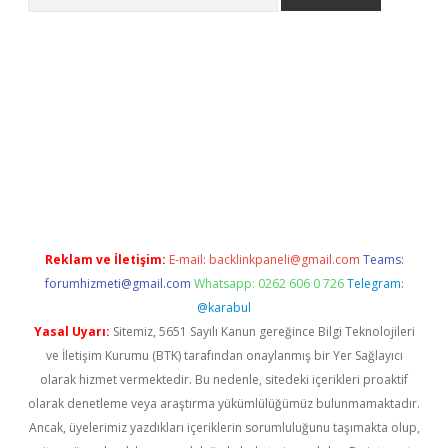
no
Reklam ve İletişim:
E-mail:
backlinkpaneli@gmail.com
Teams:
forumhizmeti@gmail.com
Whatsapp: 0262 606 0 726
Telegram:
@karabul
Yasal Uyarı:
Sitemiz, 5651 Sayılı Kanun gereğince Bilgi Teknolojileri
ve İletişim Kurumu (BTK) tarafından onaylanmış bir Yer Sağlayıcı
olarak hizmet vermektedir. Bu nedenle, sitedeki içerikleri proaktif
olarak denetleme veya araştırma yükümlülüğümüz bulunmamaktadır.
Ancak, üyelerimiz yazdıkları içeriklerin sorumluluğunu taşımakta olup,