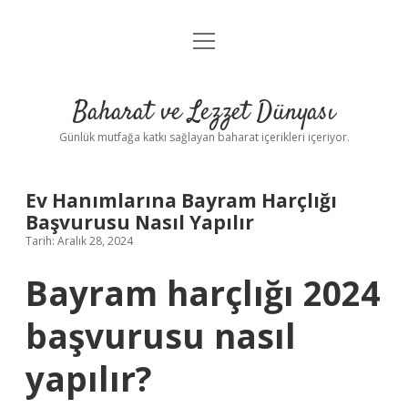
menüyü
Anasayfa
aç
Gizlilik Politikası
Baharat ve Lezzet Dünyası
Yasal Uyarı
Günlük mutfağa katkı sağlayan baharat içerikleri içeriyor.
Ev Hanımlarına Bayram Harçlığı
Başvurusu Nasıl Yapılır
Tarih: Aralık 28, 2024
Bayram harçlığı 2024
başvurusu nasıl
yapılır?