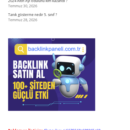
2024 Altın Ayı ödülünü kim kazandı ?
Temmuz 30, 2026
Tanık gösterme nedir 5. sınıf ?
Temmuz 28, 2026