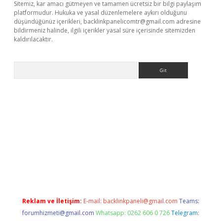
Sitemiz, kar amacı gütmeyen ve tamamen ücretsiz bir bilgi paylaşım
platformudur. Hukuka ve yasal düzenlemelere aykırı olduğunu
düşündüğünüz içerikleri,
backlinkpanelicomtr@gmail.com
adresine
bildirmeniz halinde, ilgili içerikler yasal süre içerisinde sitemizden
kaldırılacaktır.
Arama
ino
Reklam ve İletişim:
E-mail:
backlinkpaneli@gmail.com
Teams:
forumhizmeti@gmail.com
Whatsapp: 0262 606 0 726
Telegram: