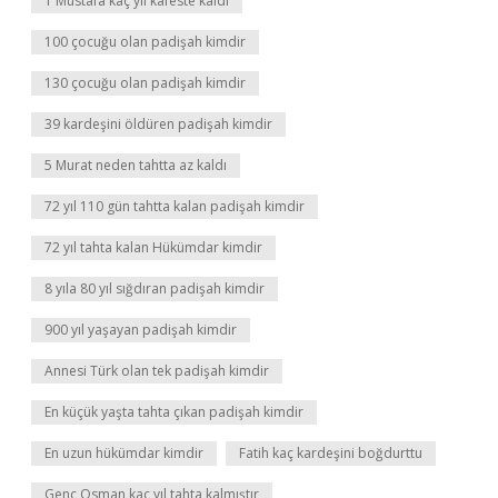
1 Mustafa kaç yıl kafeste kaldı
100 çocuğu olan padişah kimdir
130 çocuğu olan padişah kimdir
39 kardeşini öldüren padişah kimdir
5 Murat neden tahtta az kaldı
72 yıl 110 gün tahtta kalan padişah kimdir
72 yıl tahta kalan Hükümdar kimdir
8 yıla 80 yıl sığdıran padişah kimdir
900 yıl yaşayan padişah kimdir
Annesi Türk olan tek padişah kimdir
En küçük yaşta tahta çıkan padişah kimdir
En uzun hükümdar kimdir
Fatih kaç kardeşini boğdurttu
Genç Osman kaç yıl tahta kalmıştır