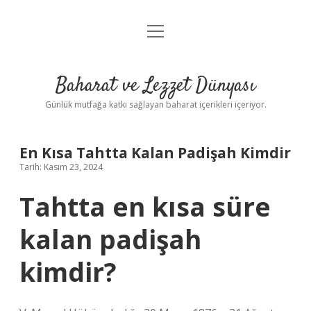
menüyü
Anasayfa
aç
Gizlilik Politikası
Baharat ve Lezzet Dünyası
Yasal Uyarı
Günlük mutfağa katkı sağlayan baharat içerikleri içeriyor.
En Kısa Tahtta Kalan Padişah Kimdir
Tarih: Kasım 23, 2024
Tahtta en kısa süre
kalan padişah
kimdir?