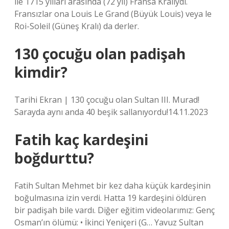
ile 1715 yılları arasında (72 yıl) Fransa Kralıydı.
Fransızlar ona Louis Le Grand (Büyük Louis) veya le
Roi-Soleil (Güneş Kralı) da derler.
130 çocuğu olan padişah
kimdir?
Tarihi Ekran | 130 çocuğu olan Sultan III. Murad!
Sarayda aynı anda 40 beşik sallanıyordu!14.11.2023
Fatih kaç kardeşini
boğdurttu?
Fatih Sultan Mehmet bir kez daha küçük kardeşinin
boğulmasına izin verdi. Hatta 19 kardeşini öldüren
bir padişah bile vardı. Diğer eğitim videolarımız: Genç
Osman’ın ölümü: • İkinci Yeniçeri (G… Yavuz Sultan