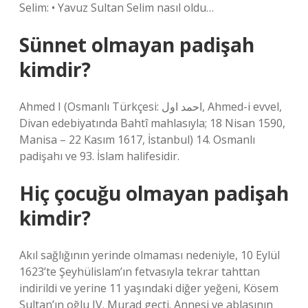
Selim: • Yavuz Sultan Selim nasıl oldu…
Sünnet olmayan padişah
kimdir?
Ahmed I (Osmanlı Türkçesi: احمد اول, Ahmed-i evvel,
Divan edebiyatında Bahtî mahlasıyla; 18 Nisan 1590,
Manisa – 22 Kasım 1617, İstanbul) 14. Osmanlı
padişahı ve 93. İslam halifesidir.
Hiç çocuğu olmayan padişah
kimdir?
Akıl sağlığının yerinde olmaması nedeniyle, 10 Eylül
1623’te Şeyhülislam’ın fetvasıyla tekrar tahttan
indirildi ve yerine 11 yaşındaki diğer yeğeni, Kösem
Sultan’ın oğlu IV. Murad geçti. Annesi ve ablasının