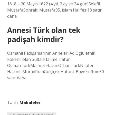
1618 – 20 Mayıs 1622 (4 yıl, 2 ay ve 24 gün)SelefiI.
MustafaSonraki Mustafa95. İslam Halifesi18 satır
daha
Annesi Türk olan tek
padişah kimdir?
Osmanlı Padişahlarının Anneleri AdıOğlu etnik
kökenli olan SultanHalime Hatunİ.
OsmanTürkMalhun HatunOrhanTürkNilüfer
HatunI. MuradRumGülçiçek HatunI. BayezidRum30
satır daha
Tarih:
Makaleler