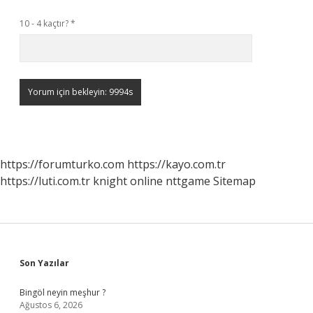
10 - 4 kaçtır?
*
https://forumturko.com
https://kayo.com.tr
https://luti.com.tr
knight online
nttgame
Sitemap
Sidebar
Son Yazılar
Bingöl neyin meşhur ?
Ağustos 6, 2026