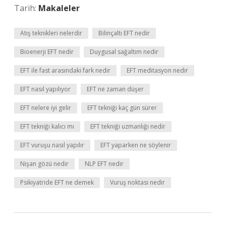
Tarih:
Makaleler
Atış teknikleri nelerdir
Bilinçaltı EFT nedir
Bioenerji EFT nedir
Duygusal sağaltım nedir
EFT ile fast arasındaki fark nedir
EFT meditasyon nedir
EFT nasıl yapılıyor
EFT ne zaman düşer
EFT nelere iyi gelir
EFT tekniği kaç gün sürer
EFT tekniği kalıcı mı
EFT tekniği uzmanlığı nedir
EFT vuruşu nasıl yapılır
EFT yaparken ne söylenir
Nişan gözü nedir
NLP EFT nedir
Psikiyatride EFT ne demek
Vuruş noktası nedir