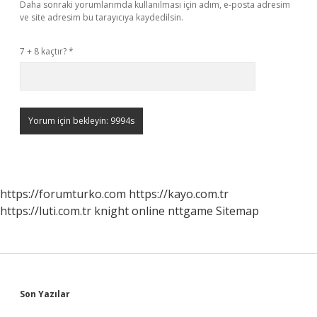
Daha sonraki yorumlarımda kullanılması için adım, e-posta adresim
ve site adresim bu tarayıcıya kaydedilsin.
7 + 8 kaçtır?
*
https://forumturko.com
https://kayo.com.tr
https://luti.com.tr
knight online
nttgame
Sitemap
Sidebar
Son Yazılar