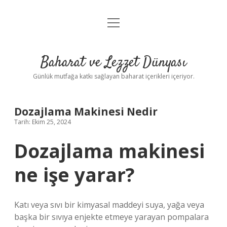
menüyü
Anasayfa
aç
Gizlilik Politikası
Baharat ve Lezzet Dünyası
Yasal Uyarı
Günlük mutfağa katkı sağlayan baharat içerikleri içeriyor.
Dozajlama Makinesi Nedir
Tarih: Ekim 25, 2024
Dozajlama makinesi
ne işe yarar?
Katı veya sıvı bir kimyasal maddeyi suya, yağa veya
başka bir sıvıya enjekte etmeye yarayan pompalara