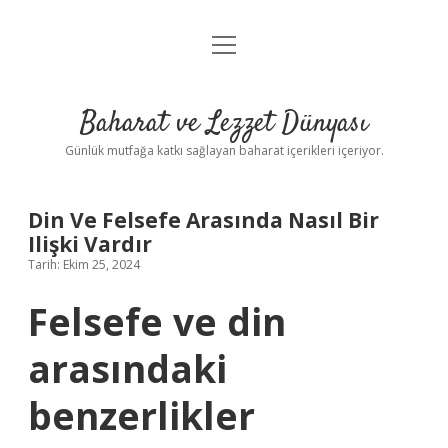
menüyü
Anasayfa
aç
Gizlilik Politikası
Baharat ve Lezzet Dünyası
Yasal Uyarı
Günlük mutfağa katkı sağlayan baharat içerikleri içeriyor.
Din Ve Felsefe Arasında Nasıl Bir
Ilişki Vardır
Tarih: Ekim 25, 2024
Felsefe ve din
arasındaki
benzerlikler