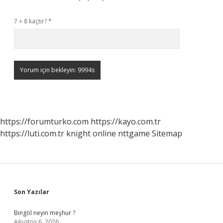
7 + 8 kaçtır?
*
https://forumturko.com
https://kayo.com.tr
https://luti.com.tr
knight online
nttgame
Sitemap
Sidebar
Son Yazılar
Bingöl neyin meşhur ?
Ağustos 6, 2026