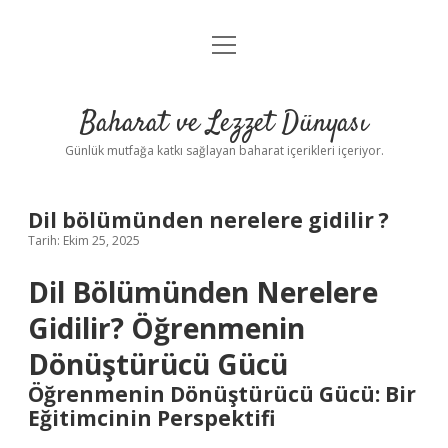
menüyü
Anasayfa
aç
Gizlilik Politikası
Baharat ve Lezzet Dünyası
Yasal Uyarı
Günlük mutfağa katkı sağlayan baharat içerikleri içeriyor.
Dil bölümünden nerelere gidilir ?
Tarih: Ekim 25, 2025
Dil Bölümünden Nerelere
Gidilir? Öğrenmenin
Dönüştürücü Gücü
Öğrenmenin Dönüştürücü Gücü: Bir
Eğitimcinin Perspektifi