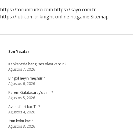
https://forumturko.com
https://kayo.com.tr
https://luti.com.tr
knight online
nttgame
Sitemap
Sidebar
Son Yazılar
Kapkara’da hangi ses olayı vardır ?
Ağustos 7, 2026
Bingöl neyin meşhur ?
Ağustos 6, 2026
Kerem Galatasaray’da mı ?
Ağustos 5, 2026
Avans faizi kaç TL ?
Ağustos 4, 2026
3’ün kökü kaç ?
Ağustos 3, 2026