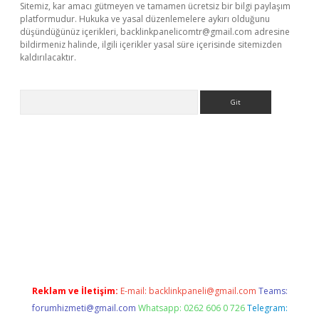
Sitemiz, kar amacı gütmeyen ve tamamen ücretsiz bir bilgi paylaşım
platformudur. Hukuka ve yasal düzenlemelere aykırı olduğunu
düşündüğünüz içerikleri,
backlinkpanelicomtr@gmail.com
adresine
bildirmeniz halinde, ilgili içerikler yasal süre içerisinde sitemizden
kaldırılacaktır.
Arama
i casino
Reklam ve İletişim:
E-mail:
backlinkpaneli@gmail.com
Teams:
forumhizmeti@gmail.com
Whatsapp: 0262 606 0 726
Telegram: