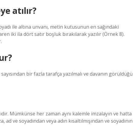
e atılır?
oyadı ile altına unvanı, metin kutusunun en sağındaki
 iki ila dört satır boşluk bırakılarak yazılır (Örnek 8).
.
ur?
ı sayısından bir fazla tarafça yazılmalı ve davanın görüldüğü
alıdır. Mümkünse her zaman aynı kalemle imzalayın ve hatta
za, ad ve soyadından veya adın kısaltılmışından ve soyadının