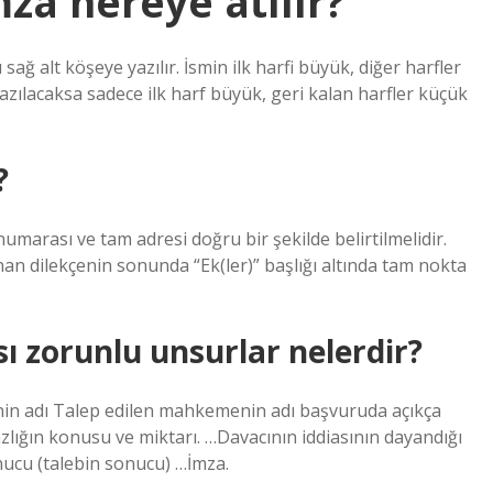
za nereye atılır?
sağ alt köşeye yazılır. İsmin ilk harfi büyük, diğer harfler
yazılacaksa sadece ilk harf büyük, geri kalan harfler küçük
?
numarası ve tam adresi doğru bir şekilde belirtilmelidir.
an dilekçenin sonunda “Ek(ler)” başlığı altında tam nokta
 zorunlu unsurlar nelerdir?
 adı Talep edilen mahkemenin adı başvuruda açıkça
azlığın konusu ve miktarı. …Davacının iddiasının dayandığı
nucu (talebin sonucu) …İmza.