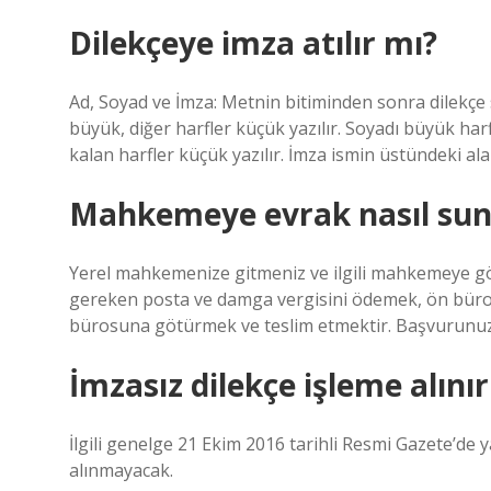
Dilekçeye imza atılır mı?
Ad, Soyad ve İmza: Metnin bitiminden sonra dilekçe sa
büyük, diğer harfler küçük yazılır. Soyadı büyük harf
kalan harfler küçük yazılır. İmza ismin üstündeki alan
Mahkemeye evrak nasıl sun
Yerel mahkemenize gitmeniz ve ilgili mahkemeye g
gereken posta ve damga vergisini ödemek, ön bür
bürosuna götürmek ve teslim etmektir. Başvurunuz il
İmzasız dilekçe işleme alını
İlgili genelge 21 Ekim 2016 tarihli Resmi Gazete’de 
alınmayacak.