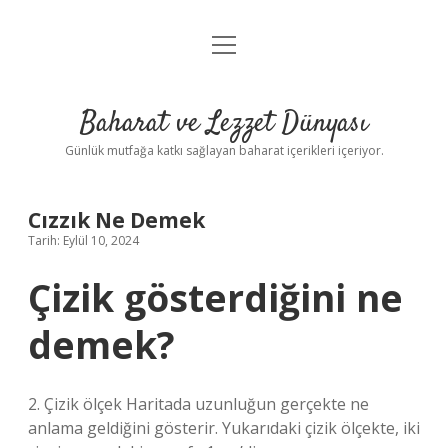
menüyü
Anasayfa
aç
Gizlilik Politikası
Baharat ve Lezzet Dünyası
Yasal Uyarı
Günlük mutfağa katkı sağlayan baharat içerikleri içeriyor.
Cızzık Ne Demek
Tarih: Eylül 10, 2024
Çizik gösterdiğini ne
demek?
2. Çizik ölçek Haritada uzunluğun gerçekte ne
anlama geldiğini gösterir. Yukarıdaki çizik ölçekte, iki