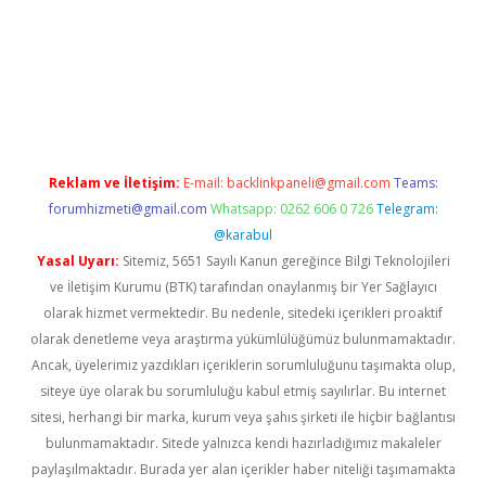
asino
Reklam ve İletişim:
E-mail:
backlinkpaneli@gmail.com
Teams:
forumhizmeti@gmail.com
Whatsapp: 0262 606 0 726
Telegram:
@karabul
Yasal Uyarı:
Sitemiz, 5651 Sayılı Kanun gereğince Bilgi Teknolojileri
ve İletişim Kurumu (BTK) tarafından onaylanmış bir Yer Sağlayıcı
olarak hizmet vermektedir. Bu nedenle, sitedeki içerikleri proaktif
olarak denetleme veya araştırma yükümlülüğümüz bulunmamaktadır.
Ancak, üyelerimiz yazdıkları içeriklerin sorumluluğunu taşımakta olup,
siteye üye olarak bu sorumluluğu kabul etmiş sayılırlar. Bu internet
sitesi, herhangi bir marka, kurum veya şahıs şirketi ile hiçbir bağlantısı
bulunmamaktadır. Sitede yalnızca kendi hazırladığımız makaleler
paylaşılmaktadır. Burada yer alan içerikler haber niteliği taşımamakta