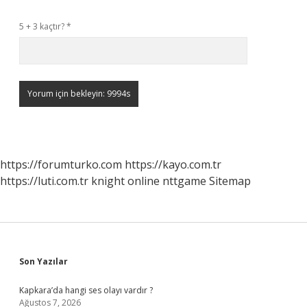
5 + 3 kaçtır?
*
https://forumturko.com
https://kayo.com.tr
https://luti.com.tr
knight online
nttgame
Sitemap
Sidebar
Son Yazılar
Kapkara’da hangi ses olayı vardır ?
Ağustos 7, 2026