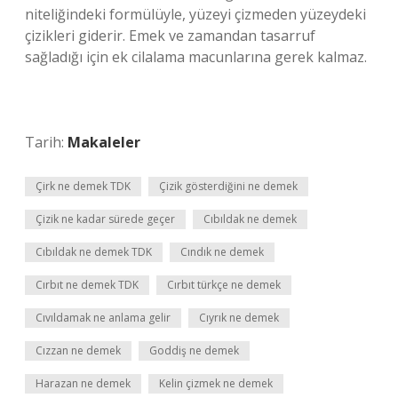
niteliğindeki formülüyle, yüzeyi çizmeden yüzeydeki
çizikleri giderir. Emek ve zamandan tasarruf
sağladığı için ek cilalama macunlarına gerek kalmaz.
Tarih:
Makaleler
Çirk ne demek TDK
Çizik gösterdiğini ne demek
Çizik ne kadar sürede geçer
Cıbıldak ne demek
Cıbıldak ne demek TDK
Cındık ne demek
Cırbıt ne demek TDK
Cırbıt türkçe ne demek
Cıvıldamak ne anlama gelir
Cıyrık ne demek
Cızzan ne demek
Goddiş ne demek
Harazan ne demek
Kelin çizmek ne demek