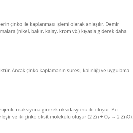
erin çinko ile kaplanması işlemi olarak anlaşılır. Demir
alara (nikel, bakır, kalay, krom vb.) kıyasla giderek daha
üktür. Ancak çinko kaplamanın süresi, kalınlığı ve uygulama
.
sijenle reaksiyona girerek oksidasyonu ile oluşur. Bu
leşir ve iki çinko oksit molekülü oluşur (2 Zn + O₂ → 2 ZnO).