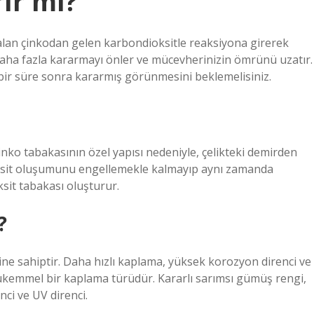
ır mı?
alan çinkodan gelen karbondioksitle reaksiyona girerek
ha fazla kararmayı önler ve mücevherinizin ömrünü uzatır.
a bir süre sonra kararmış görünmesini beklemelisiniz.
 Çinko tabakasının özel yapısı nedeniyle, çelikteki demirden
 oksit oluşumunu engellemekle kalmayıp aynı zamanda
ksit tabakası oluşturur.
?
e sahiptir. Daha hızlı kaplama, yüksek korozyon direnci ve
ükemmel bir kaplama türüdür. Kararlı sarımsı gümüş rengi,
ci ve UV direnci.