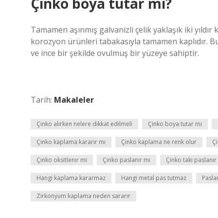
Çinko boya tutar mı?
Tamamen aşınmış galvanizli çelik yaklaşık iki yıldır 
korozyon ürünleri tabakasıyla tamamen kaplıdır. B
ve ince bir şekilde ovulmuş bir yüzeye sahiptir.
Tarih:
Makaleler
Çinko alırken nelere dikkat edilmeli
Çinko boya tutar mı
Çinko kaplama kararır mı
Çinko kaplama ne renk olur
Ç
Çinko oksitlenir mi
Çinko paslanır mı
Çinko takı paslanır
Hangi kaplama kararmaz
Hangi metal pas tutmaz
Pasla
Zirkonyum kaplama neden sararır