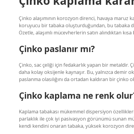
Çinko kaplama karar
Çinko alaşımının korozyon direnci, havaya maruz k
koruyucu bir tabaka oluşturduğundan, bu tabaka da
Özetle, alaşımlı mücevherlerin satın alındıktan kıs
Çinko paslanır mı?
Çinko, sac çeliği için fedakarlık yapan bir metaldir.
daha kolay oksijenle kaynaşır. Bu, yalnızca demir
paslanma olasılığını da ortadan kaldıran bir çinko o
Çinko kaplama ne renk olur
Kaplama tabakası mükemmel dispersiyon özelliklerin
parlaklık ile çok iyi pasivasyon görünümü sunan m
kendi kendini onaran tabaka, yüksek korozyon diren