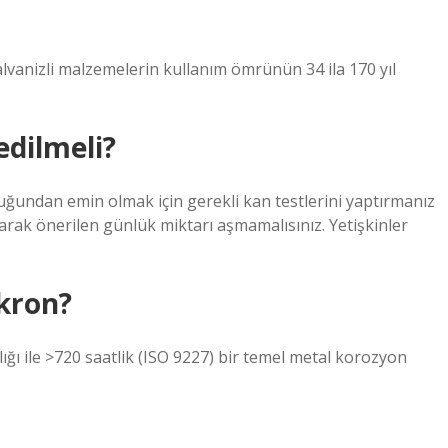
vanizli malzemelerin kullanım ömrünün 34 ila 170 yıl
edilmeli?
duğundan emin olmak için gerekli kan testlerini yaptırmanız
rak önerilen günlük miktarı aşmamalısınız. Yetişkinler
kron?
ı ile >720 saatlik (ISO 9227) bir temel metal korozyon