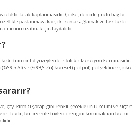
ya daldırılarak kaplanmasıdır. Çinko, demirle güçlü bağlar
m, özellikle paslanmaya karşı koruma sağlamak ve her türlü
n ömrünü uzatmak için faydalıdır.
r?
ilde tüm metal yüzeylerde etkili bir korozyon korumasıdır.
99,5 Al) ve (%99,9 Zn) küresel (pul pul) pul şeklinde çinko
ararır?
, çay, kırmızı şarap gibi renkli içeceklerin tüketimi ve sigar
 olabilir, bu nedenle tüylerin rengini korumak için bu tür
lidir.