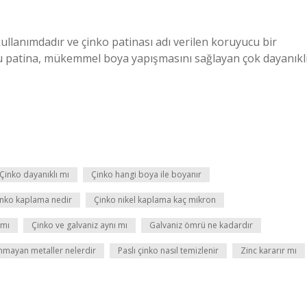
kullanımdadır ve çinko patinası adı verilen koruyucu bir
u patina, mükemmel boya yapışmasını sağlayan çok dayanıkl
Çinko dayanıklı mı
Çinko hangi boya ile boyanır
inko kaplama nedir
Çinko nikel kaplama kaç mikron
 mı
Çinko ve galvaniz aynı mı
Galvaniz ömrü ne kadardır
nmayan metaller nelerdir
Paslı çinko nasıl temizlenir
Zinc kararır mı