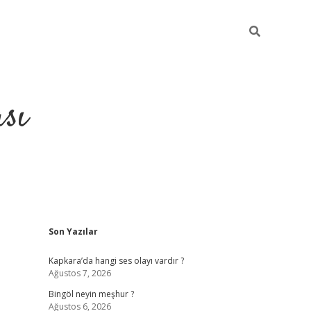
sı
Sidebar
Son Yazılar
betci casi
Kapkara’da hangi ses olayı vardır ?
Ağustos 7, 2026
Bingöl neyin meşhur ?
Ağustos 6, 2026