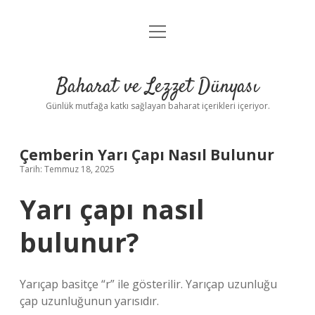
menüyü
Anasayfa
aç
Gizlilik Politikası
Baharat ve Lezzet Dünyası
Yasal Uyarı
Günlük mutfağa katkı sağlayan baharat içerikleri içeriyor.
Çemberin Yarı Çapı Nasıl Bulunur
Tarih: Temmuz 18, 2025
Yarı çapı nasıl
bulunur?
Yarıçap basitçe “r” ile gösterilir. Yarıçap uzunluğu
çap uzunluğunun yarısıdır.