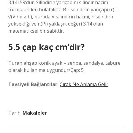
3.14159’dur. Silindirin yarıçapını silindir hacim
formülünden bulabiliriz. Bir silindirin yarıçapı (r) =
√(V / π × h), burada V silindirin hacmi, h silindirin
yüksekliği ve π(Pi) yaklaşık değeri 3.14 olan
matematiksel bir sabittir.
5.5 çap kaç cm’dir?
Turan ahşap konik ayak – sehpa, sandalye, tabure
olarak kullanıma uygundur/Çap: 5.
Tavsiyeli Bağlantılar:
Çırak Ne Anlama Gelir
Tarih:
Makaleler