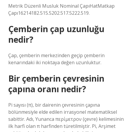
Metrik Düzenli Musluk Nominal ÇapıHatMatkap
Çapı16214182.515.5202.517.5222.519.
Çemberin çap uzunluğu
nedir?
Çap, çemberin merkezinden geçip çemberin
kenarındaki iki noktaya değen uzunluktur.
Bir çemberin çevresinin
çapına oranı nedir?
Pi sayısı (π), bir dairenin çevresinin çapına
bölünmesiyle elde edilen irrasyonel matematiksel
sabittir. Adı, Yunanca περίμετρον (çevre) kelimesinin
ilk harfi olan π harfinden türetilmiştir. Pi, Arşimet