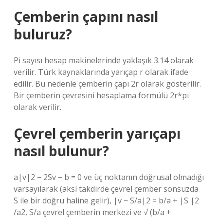
Çemberin çapını nasıl
buluruz?
Pi sayısı hesap makinelerinde yaklaşık 3.14 olarak
verilir. Türk kaynaklarında yarıçap r olarak ifade
edilir. Bu nedenle çemberin çapı 2r olarak gösterilir.
Bir çemberin çevresini hesaplama formülü 2r*pi
olarak verilir.
Çevrel çemberin yarıçapı
nasıl bulunur?
a|v|2 − 2Sv − b = 0 ve üç noktanın doğrusal olmadığı
varsayılarak (aksi takdirde çevrel çember sonsuzda
S ile bir doğru haline gelir), |v − S/a|2 = b/a + |S |2
/a2, S/a çevrel çemberin merkezi ve √ (b/a +