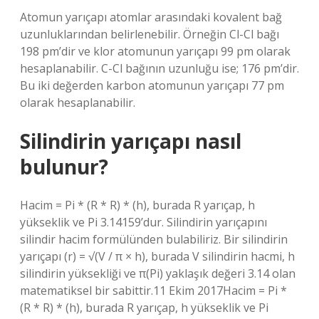
Atomun yarıçapı atomlar arasındaki kovalent bağ
uzunluklarından belirlenebilir. Örneğin Cl-Cl bağı
198 pm’dir ve klor atomunun yarıçapı 99 pm olarak
hesaplanabilir. C-Cl bağının uzunluğu ise; 176 pm’dir.
Bu iki değerden karbon atomunun yarıçapı 77 pm
olarak hesaplanabilir.
Silindirin yarıçapı nasıl
bulunur?
Hacim = Pi * (R * R) * (h), burada R yarıçap, h
yükseklik ve Pi 3.14159’dur. Silindirin yarıçapını
silindir hacim formülünden bulabiliriz. Bir silindirin
yarıçapı (r) = √(V / π × h), burada V silindirin hacmi, h
silindirin yüksekliği ve π(Pi) yaklaşık değeri 3.14 olan
matematiksel bir sabittir.11 Ekim 2017Hacim = Pi *
(R * R) * (h), burada R yarıçap, h yükseklik ve Pi