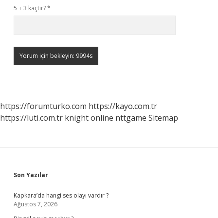
5 + 3 kaçtır?
*
https://forumturko.com
https://kayo.com.tr
https://luti.com.tr
knight online
nttgame
Sitemap
Sidebar
Son Yazılar
Kapkara’da hangi ses olayı vardır ?
Ağustos 7, 2026