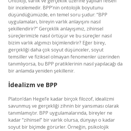
Ontoloji, varlık ve gerçeklik üzerine yapılan felsefi
bir incelemedir. BPP’nin ontolojik boyutunu
düşündüğümüzde, en temel soru şudur: “BPP
uygulamaları, bireyin varlık anlayışını nasıl
şekillendirir?” Gerçeklik anlayışımız, zihinsel
süreçlerimizle nasıl örtüşür ve bu süreçler nasıl
bizim varlık algımızı biçimlendirir? Eğer birey,
gerçekliği daha çok soyut düşünceler, soyut
temsiller ve fiziksel olmayan fenomenler üzerinden
tanımlıyorsa, bu BPP pratiklerinin nasıl yapılacağı da
bir anlamda yeniden şekillenir.
İdealizm ve BPP
Platon’dan Hegel’e kadar birçok filozof, idealizmi
savunmuş ve gerçekliği zihnin bir yansıması olarak
tanımlamıştır. BPP uygulamalarında, bireyler ne
kadar “zihinsel” bir varlık olursa, dünyayı o kadar
soyut bir biçimde görürler. Örneğin, psikolojik