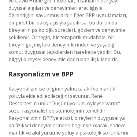
ve David Hume gibi filozoflar, insanların dünyayı
duyusal algıları ve deneyimleri aracılığıyla
öğrendiğini savunmuşlardır. Eğer BPP uygulamaları,
empirist bir bakış açısıyla yapılırsa, bu durumda
bireylerin psikolojik süreçleri, gözlem ve deneyimle
şekillenir. Örneğin, bir terapötik müdahale, bir
bireyin geçmişteki deneyimlerinden ve yaşadığı
somut duygusal tepkilerden hareketle yapılır. Bu,
bilgiyi bireysel deneyimle doğrudan ilişkilendirir.
Rasyonalizm ve BPP
Rasyonalizm ise bilginin yalnızca akıl ve mantık
yoluyla elde edilebileceğini savunur. René
Descartes’ın ünlü “Düşünüyorum, öyleyse varım”
sözü, rasyonalist epistemolojinin temelidir.
Rasyonalizmin BPP’ye etkisi, bireylerin duygusal ya
da fiziksel deneyimlerinden bağımsız olarak, sadece
mantık ve akıl yürütme yoluyla psikolojik sorunlarını