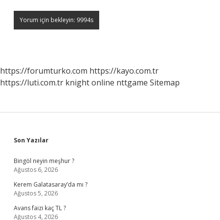
https://forumturko.com
https://kayo.com.tr
https://luti.com.tr
knight online
nttgame
Sitemap
Sidebar
Son Yazılar
Bingöl neyin meşhur ?
Ağustos 6, 2026
Kerem Galatasaray’da mı ?
Ağustos 5, 2026
Avans faizi kaç TL ?
Ağustos 4, 2026