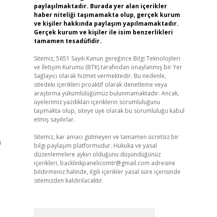
paylaşılmaktadır. Burada yer alan içerikler
haber niteliği taşımamakta olup, gerçek kurum
ve kişiler hakkında paylaşım yapılmamaktadır.
Gerçek kurum ve kişiler ile isim benzerlikleri
tamamen tesadüfidir.
Sitemiz, 5651 Sayılı Kanun gereğince Bilgi Teknolojileri
ve İletişim Kurumu (BTK) tarafından onaylanmış bir Yer
Sağlayıcı olarak hizmet vermektedir. Bu nedenle,
sitedeki içerikleri proaktif olarak denetleme veya
araştırma yükümlülüğümüz bulunmamaktadır. Ancak,
üyelerimiz yazdıkları içeriklerin sorumluluğunu
taşımakta olup, siteye üye olarak bu sorumluluğu kabul
etmiş sayılırlar.
Sitemiz, kar amacı gütmeyen ve tamamen ücretsiz bir
n
bilgi paylaşım platformudur. Hukuka ve yasal
düzenlemelere aykırı olduğunu düşündüğünüz
içerikleri,
backlinkpanelicomtr@gmail.com
adresine
bildirmeniz halinde, ilgili içerikler yasal süre içerisinde
sitemizden kaldırılacaktır.
Arama