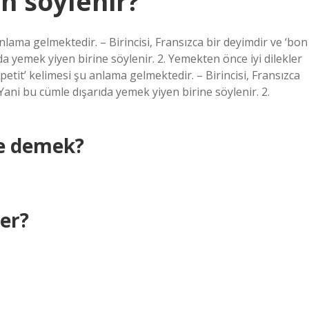
n söylenir?
nlama gelmektedir. – Birincisi, Fransızca bir deyimdir ve ‘bon
a yemek yiyen birine söylenir. 2. Yemekten önce iyi dilekler
ppetit’ kelimesi şu anlama gelmektedir. – Birincisi, Fransızca
Yani bu cümle dışarıda yemek yiyen birine söylenir. 2.
ne demek?
der?