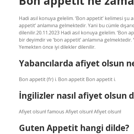
Bon appetit ne zama
Hadi asıl konuya gelelim. ‘Bon appetit’ kelimesi şu a
appetit’ anlamına gelmektedir. Yani bu cümle dışarıd
dilenilir.20.11.2023 Hadi asıl konuya gelelim. ‘Bon a
bir deyimdir ve ‘bon appetit’ anlamına gelmektedir. 
Yemekten önce iyi dilekler dilenilir.
Yabancılarda afiyet olsun 
Bon appetit (fr) i. Bon appetit Bon appetit i.
İngilizler nasıl afiyet olsun 
Afiyet olsun! famous Afiyet olsun! Afiyet olsun!
Guten Appetit hangi dilde?