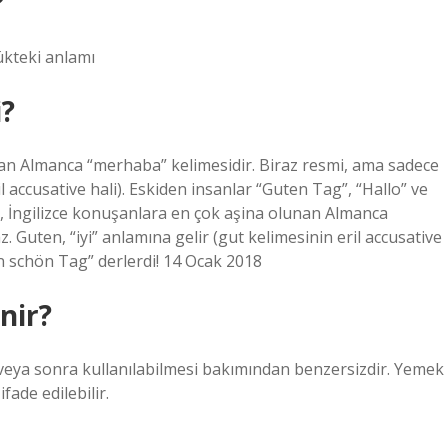
?
ükteki anlamı
i?
nan Almanca “merhaba” kelimesidir. Biraz resmi, ama sadece
il accusative hali). Eskiden insanlar “Guten Tag”, “Hallo” ve
, İngilizce konuşanlara en çok aşina olunan Almanca
 Guten, “iyi” anlamına gelir (gut kelimesinin eril accusative
en schön Tag” derlerdi! 14 Ocak 2018
nir?
 veya sonra kullanılabilmesi bakımından benzersizdir. Yemek
ifade edilebilir.