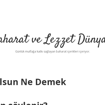
aharat ve Lezzet Dünya
Günlük mutfağa katkı sağlayan baharat içerikleri içeriyor.
Olsun Ne Demek