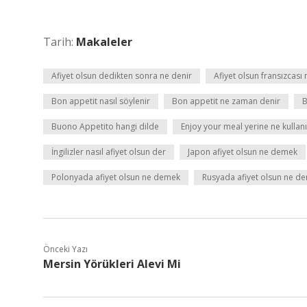
Tarih:
Makaleler
Afiyet olsun dedikten sonra ne denir
Afiyet olsun fransızcası 
Bon appetit nasıl söylenir
Bon appetit ne zaman denir
B
Buono Appetito hangi dilde
Enjoy your meal yerine ne kullanı
İngilizler nasıl afiyet olsun der
Japon afiyet olsun ne demek
Polonyada afiyet olsun ne demek
Rusyada afiyet olsun ne d
Önceki Yazı
Mersin Yörükleri Alevi Mi