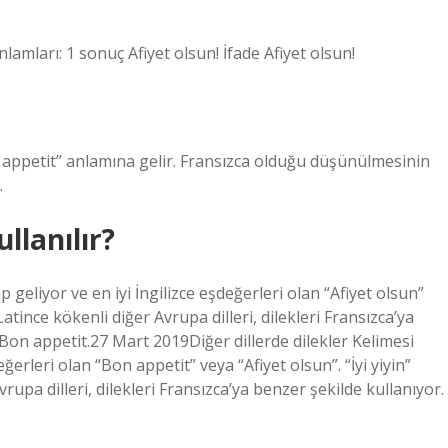
lamları: 1 sonuç Afiyet olsun! İfade Afiyet olsun!
on appetit” anlamına gelir. Fransızca olduğu düşünülmesinin
.
llanılır?
ip geliyor ve en iyi İngilizce eşdeğerleri olan “Afiyet olsun”
atince kökenli diğer Avrupa dilleri, dilekleri Fransızca’ya
Bon appetit.27 Mart 2019Diğer dillerde dilekler ​​Kelimesi
eğerleri olan “Bon appetit” veya “Afiyet olsun”. “İyi yiyin”
vrupa dilleri, dilekleri Fransızca’ya benzer şekilde kullanıyor.