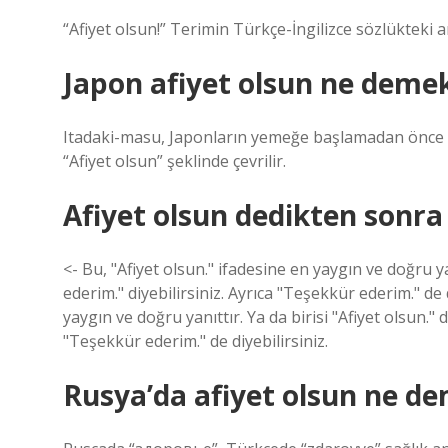
“Afiyet olsun!” Terimin Türkçe-İngilizce sözlükteki an
Japon afiyet olsun ne deme
Itadaki-masu, Japonların yemeğe başlamadan önce söy
“Afiyet olsun” şeklinde çevrilir.
Afiyet olsun dedikten sonra
<- Bu, "Afiyet olsun." ifadesine en yaygın ve doğru y
ederim." diyebilirsiniz. Ayrıca "Teşekkür ederim." de 
yaygın ve doğru yanıttır. Ya da birisi "Afiyet olsun."
"Teşekkür ederim." de diyebilirsiniz.
Rusya’da afiyet olsun ne d