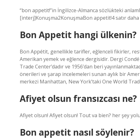
“bon appetit!”in İngilizce-Almanca sözlükteki anla
[interj]Konuşma2KonuşmaBon appetit!4 satır daha
Bon Appetit hangi ülkenin?
Bon Appétit, genellikle tarifler, eğlenceli fikirler, r
Amerikan yemek ve eğlence dergisidir. Dergi Condé
Trade Center’dadır ve 1956’dan beri yayınlanmaktadır.
önerileri ve şarap incelemeleri sunan aylık bir Amer
merkezi Manhattan, New York’taki One World Trade 
Afiyet olsun fransızcası ne?
Afiyet olsun! Afiyet olsun! Tout va bien? her şey yo
Bon appetit nasıl söylenir?