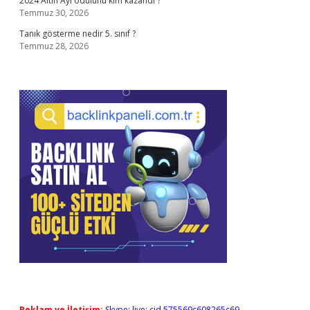
2024 Altın Ayı ödülünü kim kazandı ?
Temmuz 30, 2026
Tanık gösterme nedir 5. sınıf ?
Temmuz 28, 2026
Reklam ve İletişim:
Skype: live:.cid.575569c608265c69