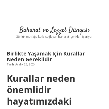
menüyü
Anasayfa
aç
Gizlilik Politikası
Baharat ve Lezzet Dünyası
Yasal Uyarı
Günlük mutfağa katkı sağlayan baharat içerikleri içeriyor.
Birlikte Yaşamak Için Kurallar
Neden Gereklidir
Tarih: Aralık 25, 2024
Kurallar neden
önemlidir
hayatımızdaki