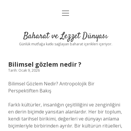
menüyü
Anasayfa
aç
Gizlilik Politikası
Baharat ve Lezzet Dünyası
Yasal Uyarı
Günlük mutfağa katkı sağlayan baharat içerikleri içeriyor.
Bilimsel gözlem nedir ?
Tarih: Ocak 9, 2026
Bilimsel Gözlem Nedir? Antropolojik Bir
Perspektiften Bakış
Farklı kültürler, insanlığın çeşitliliğini ve zenginliğini
en derin biçimde yansıtan alanlardır. Her bir toplum,
kendi tarihsel birikimi, değerleri ve dünyayı anlama
biçimleriyle birbirinden ayrılır. Bir kültürün ritüelleri,