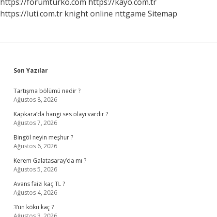
https://forumturko.com
https://kayo.com.tr
https://luti.com.tr
knight online
nttgame
Sitemap
Sidebar
Son Yazılar
Tartışma bölümü nedir ?
Ağustos 8, 2026
Kapkara’da hangi ses olayı vardır ?
Ağustos 7, 2026
Bingöl neyin meşhur ?
Ağustos 6, 2026
Kerem Galatasaray’da mı ?
Ağustos 5, 2026
Avans faizi kaç TL ?
Ağustos 4, 2026
3’ün kökü kaç ?
Ağustos 3, 2026