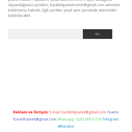
düşündüğünüz içerikleri,
backlinkpanelicomtr@gmail.com
adresine
bildirmeniz halinde, ilgili içerikler yasal süre içerisinde sitemizden
kaldırılacaktır.
Arama
asino
Reklam ve İletişim:
E-mail:
backlinkpaneli@gmail.com
Teams:
forumhizmeti@gmail.com
Whatsapp: 0262 606 0 726
Telegram:
@karabul