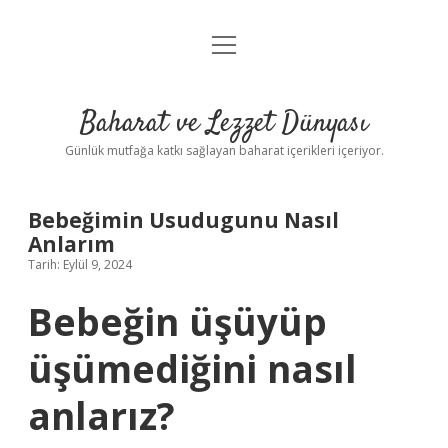
menüyü
Anasayfa
aç
Gizlilik Politikası
Baharat ve Lezzet Dünyası
Yasal Uyarı
Günlük mutfağa katkı sağlayan baharat içerikleri içeriyor.
Bebeğimin Usudugunu Nasıl
Anlarım
Tarih: Eylül 9, 2024
Bebeğin üşüyüp
üşümediğini nasıl
anlarız?