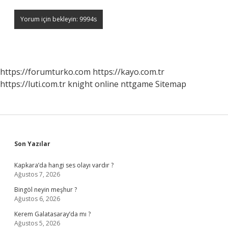
https://forumturko.com
https://kayo.com.tr
https://luti.com.tr
knight online
nttgame
Sitemap
Sidebar
Son Yazılar
Kapkara’da hangi ses olayı vardır ?
Ağustos 7, 2026
Bingöl neyin meşhur ?
Ağustos 6, 2026
Kerem Galatasaray’da mı ?
Ağustos 5, 2026