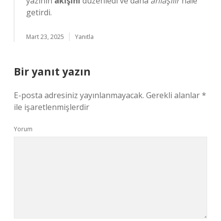
yazının
akışını
düzenledi ve daha
anlaşılır
hale
getirdi.
Mart 23, 2025
Yanıtla
Bir yanıt yazın
E-posta adresiniz yayınlanmayacak.
Gerekli alanlar
*
ile işaretlenmişlerdir
Yorum