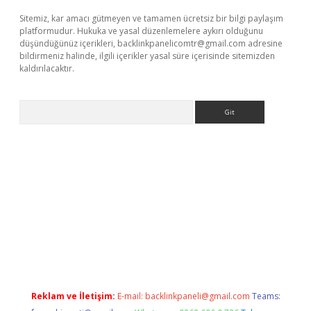
Sitemiz, kar amacı gütmeyen ve tamamen ücretsiz bir bilgi paylaşım
platformudur. Hukuka ve yasal düzenlemelere aykırı olduğunu
düşündüğünüz içerikleri,
backlinkpanelicomtr@gmail.com
adresine
bildirmeniz halinde, ilgili içerikler yasal süre içerisinde sitemizden
kaldırılacaktır.
Arama
asino
Reklam ve İletişim:
E-mail:
backlinkpaneli@gmail.com
Teams: