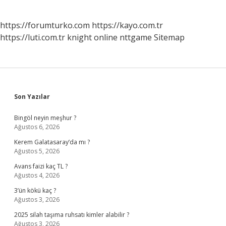
https://forumturko.com
https://kayo.com.tr
https://luti.com.tr
knight online
nttgame
Sitemap
Sidebar
Son Yazılar
Bingöl neyin meşhur ?
Ağustos 6, 2026
Kerem Galatasaray’da mı ?
Ağustos 5, 2026
Avans faizi kaç TL ?
Ağustos 4, 2026
3’ün kökü kaç ?
Ağustos 3, 2026
2025 silah taşıma ruhsatı kimler alabilir ?
Ağustos 3, 2026