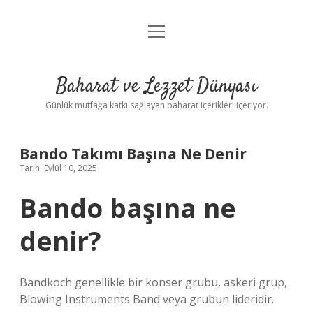
menüyü
Anasayfa
aç
Gizlilik Politikası
Baharat ve Lezzet Dünyası
Yasal Uyarı
Günlük mutfağa katkı sağlayan baharat içerikleri içeriyor.
Bando Takımı Başına Ne Denir
Tarih: Eylül 10, 2025
Bando başına ne
denir?
Bandkoch genellikle bir konser grubu, askeri grup,
Blowing Instruments Band veya grubun lideridir.