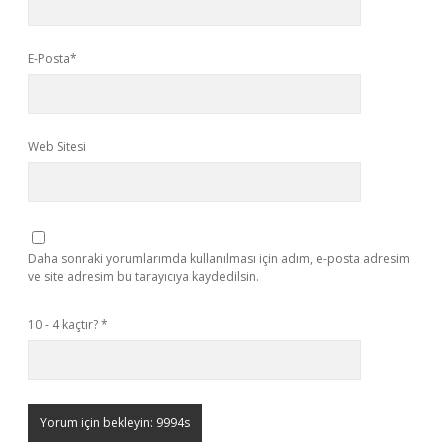
E-Posta*
Web Sitesi
Daha sonraki yorumlarımda kullanılması için adım, e-posta adresim
ve site adresim bu tarayıcıya kaydedilsin.
10 - 4 kaçtır?
*