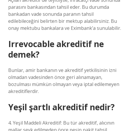
Açılan akreditif de teyitliyse, ihracatçı vade sonunda
parasını bankasından tahsil eder. Bu durumda
bankadan vade sonunda paranın tahsil
edilebileceğini belirten bir mektup alabilirsiniz. Bu
onay mektubu bankalara ve Eximbank’a sunulabilir.
Irrevocable akreditif ne
demek?
Bunlar, amir bankanın ve akreditif yetkilisinin izni
olmadan vadesinden önce geri alınamayan,
bozulması mümkün olmayan veya iptal edilemeyen
akreditiflerdir.
Yeşil şartlı akreditif nedir?
4. Yeşil Maddeli Akreditif: Bu tür akreditif, alıcının
mallar sevk edilmeden önce peşin nakit tahsil