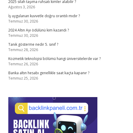
2025 silah taşıma ruhsatı kimler alabilir ?
Ağustos 3, 2026
İş uygulanan kuvvetle doğru orantılı mıdır ?
Temmuz 30, 2026
2024 Altın Ayı ödülünü kim kazandı ?
Temmuz 30, 2026
Tanık gösterme nedir 5. sınıf ?
Temmuz 28, 2026
Kozmetik teknolojisi bölümü hangi üniversitelerde var ?
Temmuz 26, 2026
Banka altın hesabı genellikle saat kaçta kapanır ?
Temmuz 25, 2026