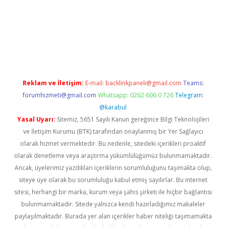
sino
Reklam ve İletişim:
E-mail:
backlinkpaneli@gmail.com
Teams:
forumhizmeti@gmail.com
Whatsapp: 0262 606 0 726
Telegram:
@karabul
Yasal Uyarı:
Sitemiz, 5651 Sayılı Kanun gereğince Bilgi Teknolojileri
ve İletişim Kurumu (BTK) tarafından onaylanmış bir Yer Sağlayıcı
olarak hizmet vermektedir. Bu nedenle, sitedeki içerikleri proaktif
olarak denetleme veya araştırma yükümlülüğümüz bulunmamaktadır.
Ancak, üyelerimiz yazdıkları içeriklerin sorumluluğunu taşımakta olup,
siteye üye olarak bu sorumluluğu kabul etmiş sayılırlar. Bu internet
sitesi, herhangi bir marka, kurum veya şahıs şirketi ile hiçbir bağlantısı
bulunmamaktadır. Sitede yalnızca kendi hazırladığımız makaleler
paylaşılmaktadır. Burada yer alan içerikler haber niteliği taşımamakta