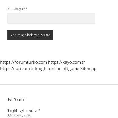
7 + 8 kaçtır?
*
https://forumturko.com
https://kayo.com.tr
https://luti.com.tr
knight online
nttgame
Sitemap
Sidebar
Son Yazılar
Bingöl neyin meşhur ?
Ağustos 6, 2026