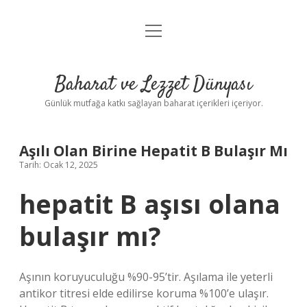
menüyü
Anasayfa
aç
Gizlilik Politikası
Baharat ve Lezzet Dünyası
Yasal Uyarı
Günlük mutfağa katkı sağlayan baharat içerikleri içeriyor.
Aşılı Olan Birine Hepatit B Bulaşır Mı
Tarih: Ocak 12, 2025
hepatit B aşısı olana
bulaşır mı?
Aşının koruyuculuğu %90-95’tir. Aşılama ile yeterli
antikor titresi elde edilirse koruma %100’e ulaşır.