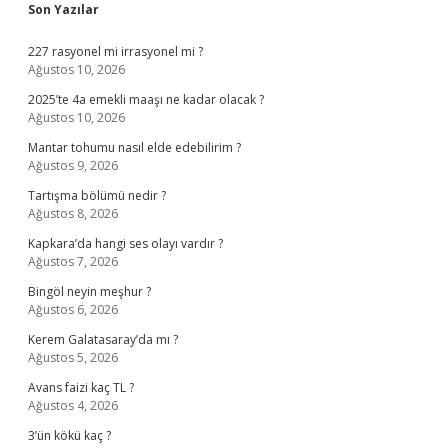
Sidebar
Son Yazılar
227 rasyonel mi irrasyonel mi ?
Ağustos 10, 2026
2025’te 4a emekli maaşı ne kadar olacak ?
Ağustos 10, 2026
Mantar tohumu nasıl elde edebilirim ?
Ağustos 9, 2026
Tartışma bölümü nedir ?
Ağustos 8, 2026
Kapkara’da hangi ses olayı vardır ?
Ağustos 7, 2026
Bingöl neyin meşhur ?
Ağustos 6, 2026
Kerem Galatasaray’da mı ?
Ağustos 5, 2026
Avans faizi kaç TL ?
Ağustos 4, 2026
3’ün kökü kaç ?