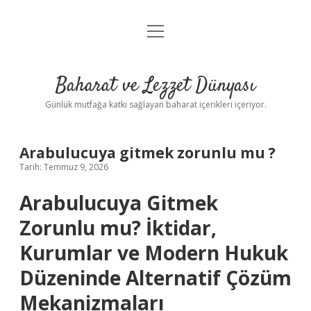
menüyü
Anasayfa
aç
Gizlilik Politikası
Baharat ve Lezzet Dünyası
Yasal Uyarı
Günlük mutfağa katkı sağlayan baharat içerikleri içeriyor.
Arabulucuya gitmek zorunlu mu ?
Tarih: Temmuz 9, 2026
Arabulucuya Gitmek
Zorunlu mu? İktidar,
Kurumlar ve Modern Hukuk
Düzeninde Alternatif Çözüm
Mekanizmaları