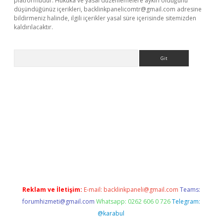
platformudur. Hukuka ve yasal düzenlemelere aykırı olduğunu
düşündüğünüz içerikleri,
backlinkpanelicomtr@gmail.com
adresine
bildirmeniz halinde, ilgili içerikler yasal süre içerisinde sitemizden
kaldırılacaktır.
Arama
ino
Reklam ve İletişim:
E-mail:
backlinkpaneli@gmail.com
Teams:
forumhizmeti@gmail.com
Whatsapp: 0262 606 0 726
Telegram:
@karabul