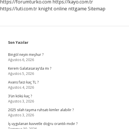
https://forumturko.com
https://kayo.com.tr
https://luti.com.tr
knight online
nttgame
Sitemap
Sidebar
Son Yazılar
Bingöl neyin meşhur ?
Ağustos 6, 2026
Kerem Galatasaray’da mı ?
Ağustos 5, 2026
Avans faizi kaç TL ?
Ağustos 4, 2026
3’ün kökü kaç ?
Ağustos 3, 2026
2025 silah taşıma ruhsatı kimler alabilir ?
Ağustos 3, 2026
İş uygulanan kuvvetle doğru orantılı mıdır ?
Temmuz 30, 2026