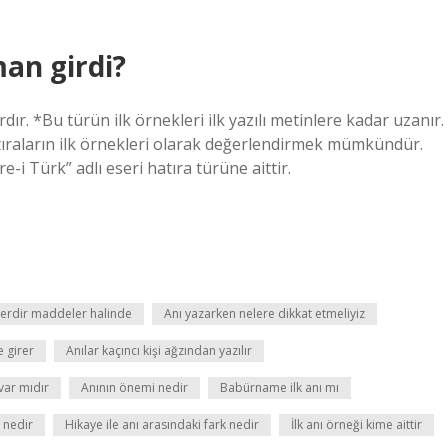
an girdi?
ır. *Bu türün ilk örnekleri ilk yazılı metinlere kadar uzanır.
ıraların ilk örnekleri olarak değerlendirmek mümkündür.
-i Türk” adlı eseri hatıra türüne aittir.
elerdir maddeler halinde
Anı yazarken nelere dikkat etmeliyiz
e girer
Anılar kaçıncı kişi ağzından yazılır
 var mıdır
Anının önemi nedir
Babürname ilk anı mı
 nedir
Hikaye ile anı arasındaki fark nedir
İlk anı örneği kime aittir