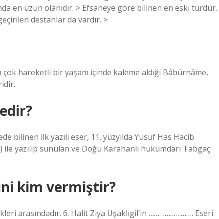
ında en uzun olanıdır. > Efsaneye göre bilinen en eski türdür.
çirilen destanlar da vardır. >
 hareketli bir yaşam içinde kaleme aldığı Bâbürnâme,
idir.
edir?
e bilinen ilk yazılı eser, 11. yüzyılda Yusuf Has Hacib
r) ile yazılıp sunulan ve Doğu Karahanlı hükümdarı Tabgaç
ini kim vermiştir?
eri arasındadır. 6. Halit Ziya Uşaklıgil’in ……………………. Eseri