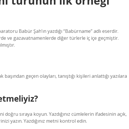
ı türünün ilk örneği
aratoru Babür Şah’ın yazdığı “Babürname” adlı eserdir.
 ve gazavatnamenlerde diğer türlerle iç içe geçmiştir.
lmıştır.
 başından geçen olayları, tanıştığı kişileri anlattığı yazılara
etmeliyiz?
ini doğru sıraya koyun. Yazdığınız cümlelerin ifadesinin açık,
nizi yazın. Yazdığınız metni kontrol edin.