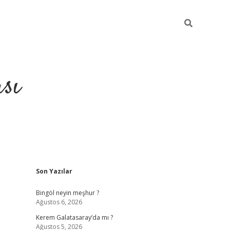
sı
Sidebar
Son Yazılar
betci casino
Bingöl neyin meşhur ?
Ağustos 6, 2026
Kerem Galatasaray’da mı ?
Ağustos 5, 2026