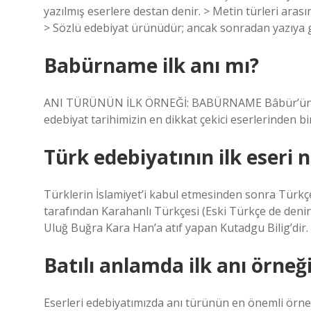
yazılmış eserlere destan denir. > Metin türleri aras
> Sözlü edebiyat ürünüdür; ancak sonradan yazıya ge
Babürname ilk anı mı?
ANI TÜRÜNÜN İLK ÖRNEĞİ: BABÜRNAME Bâbür’ün çok
edebiyat tarihimizin en dikkat çekici eserlerinden bir
Türk edebiyatının ilk eseri n
Türklerin İslamiyet’i kabul etmesinden sonra Türkçed
tarafından Karahanlı Türkçesi (Eski Türkçe de deni
Uluğ Buğra Kara Han’a atıf yapan Kutadgu Bilig’dir.
Batılı anlamda ilk anı örneğ
Eserleri edebiyatımızda anı türünün en önemli örnekl