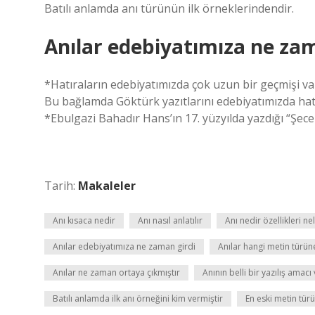
Batılı anlamda anı türünün ilk örneklerindendir.
Anılar edebiyatımıza ne zam
*Hatıraların edebiyatımızda çok uzun bir geçmişi vard
Bu bağlamda Göktürk yazıtlarını edebiyatımızda hat
*Ebulgazi Bahadır Hans’ın 17. yüzyılda yazdığı “Şecere
Tarih:
Makaleler
Anı kısaca nedir
Anı nasıl anlatılır
Anı nedir özellikleri n
Anılar edebiyatımıza ne zaman girdi
Anılar hangi metin türün
Anılar ne zaman ortaya çıkmıştır
Anının belli bir yazılış amacı
Batılı anlamda ilk anı örneğini kim vermiştir
En eski metin türü