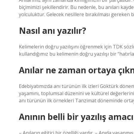
Anılarımız aynı zamanda kimliğimizin bir parçasıdı
biçimimizi şekillendirir. Bu nedenle, bu anıları kay
yolculuktur. Gelecek nesillere bırakılması gereken bi
Nasıl anı yazılır?
Kelimelerin doğru yazılışını öğrenmek için TDK söz
kullandığımız bu kelimenin doğru yazılışı bir “hatırlat
Anılar ne zaman ortaya çıkm
Edebiyatımızda anı türünün ilk izleri Göktürk döne
yaşamını, toplumsal düzenini ve kültürel değerlerini
anı türünün ilk örnekleri Tanzimat döneminde ortay
Anının belli bir yazılış amac
– Anıların eğitici bir özelliği vardır. – Anıda yaşanmı