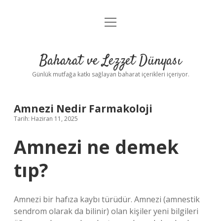
menüyü
Anasayfa
aç
Gizlilik Politikası
Baharat ve Lezzet Dünyası
Yasal Uyarı
Günlük mutfağa katkı sağlayan baharat içerikleri içeriyor.
Amnezi Nedir Farmakoloji
Tarih: Haziran 11, 2025
Amnezi ne demek
tıp?
Amnezi bir hafıza kaybı türüdür. Amnezi (amnestik
sendrom olarak da bilinir) olan kişiler yeni bilgileri