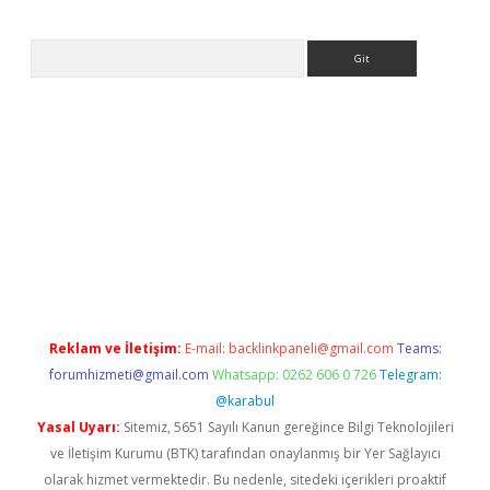
Arama
asino
Reklam ve İletişim:
E-mail:
backlinkpaneli@gmail.com
Teams:
forumhizmeti@gmail.com
Whatsapp: 0262 606 0 726
Telegram:
@karabul
Yasal Uyarı:
Sitemiz, 5651 Sayılı Kanun gereğince Bilgi Teknolojileri
ve İletişim Kurumu (BTK) tarafından onaylanmış bir Yer Sağlayıcı
olarak hizmet vermektedir. Bu nedenle, sitedeki içerikleri proaktif