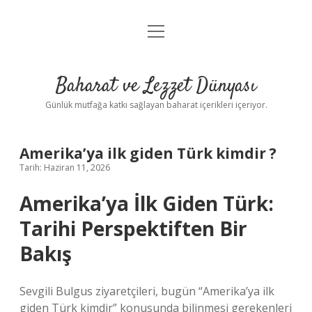
menüyü
Anasayfa
aç
Gizlilik Politikası
Baharat ve Lezzet Dünyası
Yasal Uyarı
Günlük mutfağa katkı sağlayan baharat içerikleri içeriyor.
Amerika’ya ilk giden Türk kimdir ?
Tarih: Haziran 11, 2026
Amerika’ya İlk Giden Türk:
Tarihi Perspektiften Bir
Bakış
Sevgili Bulgus ziyaretçileri, bugün “Amerika’ya ilk
giden Türk kimdir” konusunda bilinmesi gerekenleri