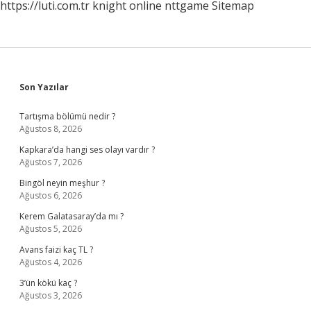
https://luti.com.tr
knight online
nttgame
Sitemap
Sidebar
Son Yazılar
Tartışma bölümü nedir ?
Ağustos 8, 2026
Kapkara’da hangi ses olayı vardır ?
Ağustos 7, 2026
Bingöl neyin meşhur ?
Ağustos 6, 2026
Kerem Galatasaray’da mı ?
Ağustos 5, 2026
Avans faizi kaç TL ?
Ağustos 4, 2026
3’ün kökü kaç ?
Ağustos 3, 2026