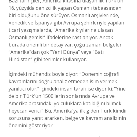
Bazı tarihçiler, Amerika kıtasına ulaşan ilk Türk’ün
16. yüzyılda denizcilik yapan Osmanlı tebaasından
biri olduğunu öne sürüyor. Osmanlı arşivlerinde,
Venedik ve İspanya gibi Avrupa şehirleriyle yapılan
ticari yazışmalarda, “Amerika kıyılarına ulaşan
Osmanlı gemisi” ifadelerine rastlanıyor. Ancak
burada önemli bir detay var: çoğu zaman belgeler
“Amerika”dan çok “Yeni Dünya” veya “Batı
Hindistan” gibi terimler kullanıyor.
İçimdeki mühendis böyle diyor: “Dönemin coğrafi
kavramlarını doğru analiz etmeden isim vermek
yanıltıcı olur.” İçimdeki insan tarafı ise diyor ki: “Yine
de bir Türk’ün 1500’lerin sonlarında Avrupa ve
Amerika arasındaki yolculuklara katıldığını bilmek
heyecan verici.” Bu, Amerika’ya ilk giden Türk kimdir
sorusuna yanıt ararken, belge ve kavram analizinin
önemini gösteriyor.