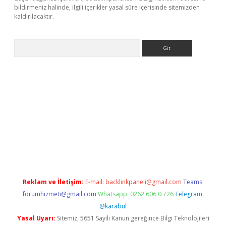
bildirmeniz halinde, ilgili içerikler yasal süre içerisinde sitemizden
kaldırılacaktır.
Arama
tci casino
Reklam ve İletişim:
E-mail:
backlinkpaneli@gmail.com
Teams:
forumhizmeti@gmail.com
Whatsapp: 0262 606 0 726
Telegram:
@karabul
Yasal Uyarı:
Sitemiz, 5651 Sayılı Kanun gereğince Bilgi Teknolojileri