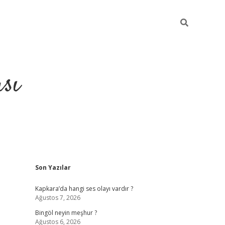
sı
Sidebar
Son Yazılar
betci casi
Kapkara’da hangi ses olayı vardır ?
Ağustos 7, 2026
Bingöl neyin meşhur ?
Ağustos 6, 2026