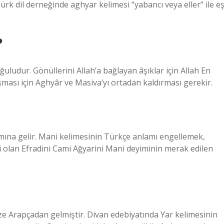
rk dil derneğinde aghyar kelimesi “yabancı veya eller” ile e
?
uludur. Gönüllerini Allah’a bağlayan âşıklar için Allah En
uşması için Aghyâr ve Masiva’yı ortadan kaldırması gerekir.
lamına gelir. Mani kelimesinin Türkçe anlamı engellemek,
 olan Efradini Cami Ağyarini Mani deyiminin merak edilen
ze Arapçadan gelmiştir. Divan edebiyatında Yar kelimesinin