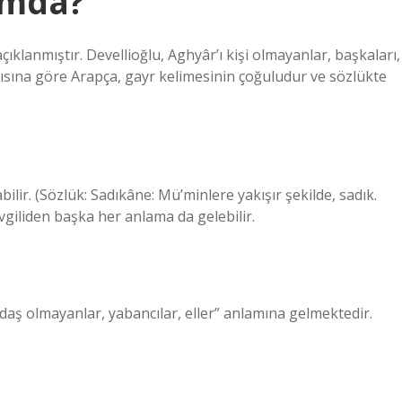
amda?
çıklanmıştır. Devellioğlu, Aghyâr’ı kişi olmayanlar, başkaları,
çısına göre Arapça, gayr kelimesinin çoğuludur ve sözlükte
olabilir. (Sözlük: Sadıkâne: Mü’minlere yakışır şekilde, sadık.
giliden başka her anlama da gelebilir.
daş olmayanlar, yabancılar, eller” anlamına gelmektedir.