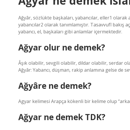
Ağyar ne demek isl
Ağyâr, sözlükte başkaları, yabancılar, eller1 olarak a
yabancılar2 olarak tanımlamıştır. Tasavvufî bakış a
yabancı, el, başkaları gibi anlamlar içermektedir.
Ağyar olur ne demek?
Âşık olabilir, sevgili olabilir, dildar olabilir, serdar 
Ağyâr: Yabancı, düşman, rakip anlamına gelse de sev
Ağyâre ne demek?
Agyar kelimesi Arapça kökenli bir kelime olup “arka
Ağyar ne demek TDK?