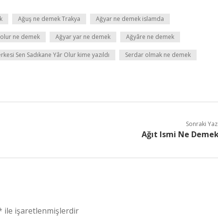
k
Ağuş ne demek Trakya
Ağyar ne demek islamda
 olur ne demek
Ağyar yar ne demek
Ağyâre ne demek
kesi Sen Sadıkane Yâr Olur kime yazıldı
Serdar olmak ne demek
Sonraki Yaz
Ağıt Ismi Ne Deme
*
ile işaretlenmişlerdir