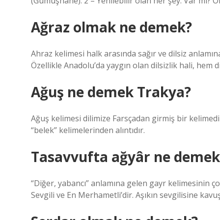
(Gümüşhane). 2 – Yenilebilir olan her şey: Var mı?
Ağraz olmak ne demek?
Ahraz kelimesi halk arasında sağır ve dilsiz anlamına 
Özellikle Anadolu’da yaygın olan dilsizlik hali, hem d
Ağuş ne demek Trakya?
Ağuş kelimesi dilimize Farsçadan girmiş bir kelimed
“belek” kelimelerinden alıntıdır.
Tasavvufta ağyâr ne demek
“Diğer, yabancı” anlamına gelen gayr kelimesinin çoğ
Sevgili ve En Merhametli’dir. Aşıkın sevgilisine kav