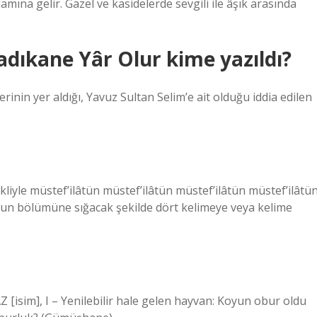
amına gelir. Gazel ve kasidelerde sevgili ile âşık arasında
dıkane Yâr Olur kime yazıldı?
rinin yer aldığı, Yavuz Sultan Selim’e ait olduğu iddia edilen
ekliyle müstef’ilâtün müstef’ilâtün müstef’ilâtün müstef’ilâtü
lâtun bölümüne sığacak şekilde dört kelimeye veya kelime
sim], I – Yenilebilir hale gelen hayvan: Koyun obur oldu