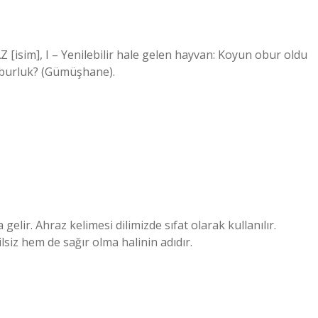
sim], I – Yenilebilir hale gelen hayvan: Koyun obur oldu
 Oburluk? (Gümüşhane).
gelir. Ahraz kelimesi dilimizde sıfat olarak kullanılır.
ilsiz hem de sağır olma halinin adıdır.