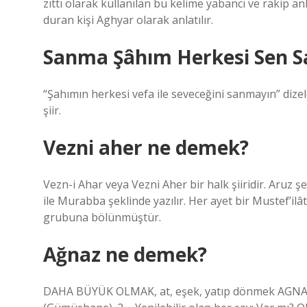
zıttı olarak kullanılan bu kelime yabancı ve rakip anl
duran kişi Aghyar olarak anlatılır.
Sanma Şâhım Herkesi Sen Sa
“Şahımın herkesi vefa ile seveceğini sanmayın” dizele
şiir.
Vezni aher ne demek?
Vezn-i Ahar veya Vezni Aher bir halk şiiridir. Aruz ş
ile Murabba şeklinde yazılır. Her ayet bir Mustef’i
grubuna bölünmüştür.
Ağnaz ne demek?
DAHA BÜYÜK OLMAK, at, eşek, yatıp dönmek AGNAZ [i