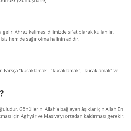
 Oburluk? (Gümüşhane).
gelir. Ahraz kelimesi dilimizde sıfat olarak kullanılır.
ilsiz hem de sağır olma halinin adıdır.
ir. Farsça “kucaklamak”, “kucaklamak”, “kucaklamak” ve
?
uludur. Gönüllerini Allah’a bağlayan âşıklar için Allah En
uşması için Aghyâr ve Masiva’yı ortadan kaldırması gerekir.