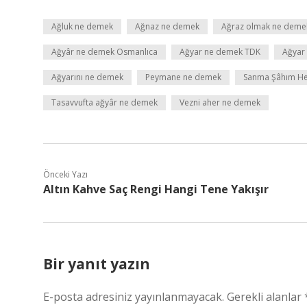
Ağluk ne demek
Ağnaz ne demek
Ağraz olmak ne deme
Ağyâr ne demek Osmanlıca
Ağyar ne demek TDK
Ağyar
Ağyarını ne demek
Peymane ne demek
Sanma Şâhım Her
Tasavvufta ağyâr ne demek
Vezni aher ne demek
Önceki Yazı
Altın Kahve Saç Rengi Hangi Tene Yakışır
Bir yanıt yazın
E-posta adresiniz yayınlanmayacak.
Gerekli alanlar