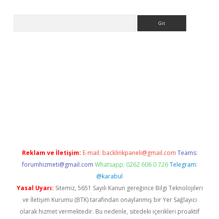
Arama
sino
Reklam ve İletişim:
E-mail:
backlinkpaneli@gmail.com
Teams:
forumhizmeti@gmail.com
Whatsapp: 0262 606 0 726
Telegram:
@karabul
Yasal Uyarı:
Sitemiz, 5651 Sayılı Kanun gereğince Bilgi Teknolojileri
ve İletişim Kurumu (BTK) tarafından onaylanmış bir Yer Sağlayıcı
olarak hizmet vermektedir. Bu nedenle, sitedeki içerikleri proaktif