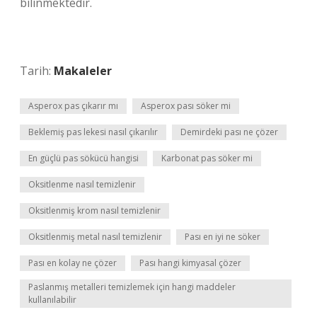
bilinmektedir.
Tarih:
Makaleler
Asperox pas çıkarır mı
Asperox pası söker mi
Beklemiş pas lekesi nasıl çıkarılır
Demirdeki pası ne çözer
En güçlü pas sökücü hangisi
Karbonat pas söker mi
Oksitlenme nasıl temizlenir
Oksitlenmiş krom nasıl temizlenir
Oksitlenmiş metal nasıl temizlenir
Pası en iyi ne söker
Pası en kolay ne çözer
Pası hangi kimyasal çözer
Paslanmış metalleri temizlemek için hangi maddeler
kullanılabilir