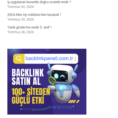
İş uygulanan kuvvetle doğru orantılı mıdır ?
Temmuz 30, 2026
2024 Altın Ayı ödülünü kim kazandı ?
Temmuz 30, 2026
Tanık gösterme nedir 5. sınıf ?
Temmuz 28, 2026