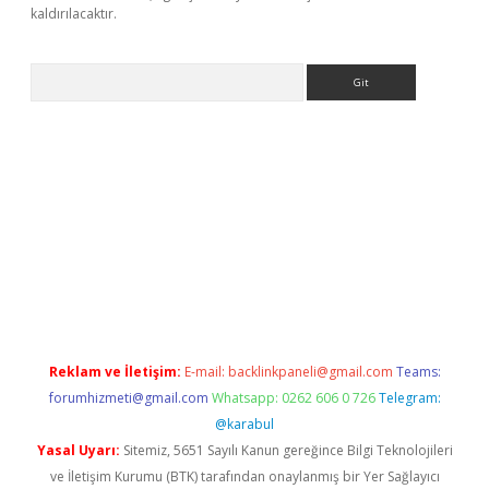
kaldırılacaktır.
Arama
i casino
Reklam ve İletişim:
E-mail:
backlinkpaneli@gmail.com
Teams:
forumhizmeti@gmail.com
Whatsapp: 0262 606 0 726
Telegram:
@karabul
Yasal Uyarı:
Sitemiz, 5651 Sayılı Kanun gereğince Bilgi Teknolojileri
ve İletişim Kurumu (BTK) tarafından onaylanmış bir Yer Sağlayıcı