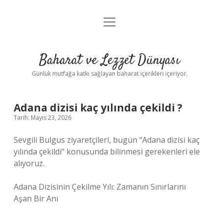
menüyü
Anasayfa
aç
Gizlilik Politikası
Baharat ve Lezzet Dünyası
Yasal Uyarı
Günlük mutfağa katkı sağlayan baharat içerikleri içeriyor.
Adana dizisi kaç yılında çekildi ?
Tarih: Mayıs 23, 2026
Sevgili Bulgus ziyaretçileri, bugün “Adana dizisi kaç
yılında çekildi” konusunda bilinmesi gerekenleri ele
alıyoruz.
Adana Dizisinin Çekilme Yılı: Zamanın Sınırlarını
Aşan Bir Anı