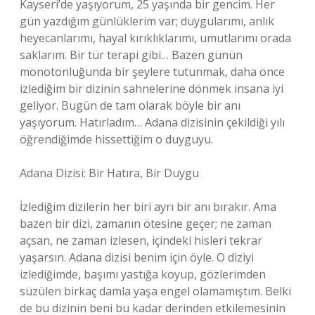
Kayseri’de yaşıyorum, 25 yaşında bir gencim. Her
gün yazdığım günlüklerim var; duygularımı, anlık
heyecanlarımı, hayal kırıklıklarımı, umutlarımı orada
saklarım. Bir tür terapi gibi… Bazen günün
monotonluğunda bir şeylere tutunmak, daha önce
izlediğim bir dizinin sahnelerine dönmek insana iyi
geliyor. Bugün de tam olarak böyle bir anı
yaşıyorum. Hatırladım… Adana dizisinin çekildiği yılı
öğrendiğimde hissettiğim o duyguyu.
Adana Dizisi: Bir Hatıra, Bir Duygu
İzlediğim dizilerin her biri ayrı bir anı bırakır. Ama
bazen bir dizi, zamanın ötesine geçer; ne zaman
açsan, ne zaman izlesen, içindeki hisleri tekrar
yaşarsın. Adana dizisi benim için öyle. O diziyi
izlediğimde, başımı yastığa koyup, gözlerimden
süzülen birkaç damla yaşa engel olamamıştım. Belki
de bu dizinin beni bu kadar derinden etkilemesinin