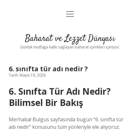
menüyü
Anasayfa
aç
Gizlilik Politikası
Baharat ve Lezzet Dünyası
Yasal Uyarı
Günlük mutfağa katkı sağlayan baharat içerikleri içeriyor.
6. sınıfta tür adı nedir ?
Tarih: Mayıs 19, 2026
6. Sınıfta Tür Adı Nedir?
Bilimsel Bir Bakış
Merhaba! Bulgus sayfasında bugün “6. sınıfta tür
adı nedir” konusunu tüm yönleriyle ele alıyoruz.