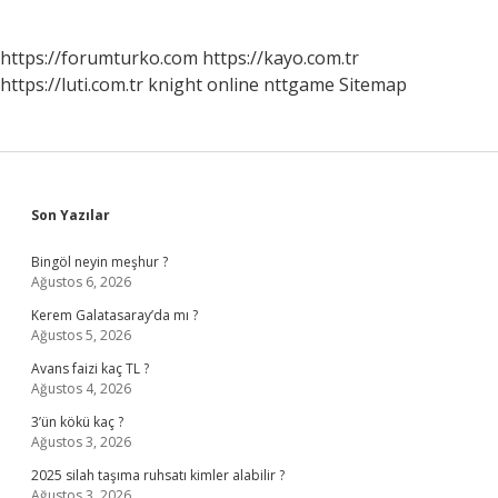
https://forumturko.com
https://kayo.com.tr
https://luti.com.tr
knight online
nttgame
Sitemap
Sidebar
Son Yazılar
Bingöl neyin meşhur ?
Ağustos 6, 2026
Kerem Galatasaray’da mı ?
Ağustos 5, 2026
Avans faizi kaç TL ?
Ağustos 4, 2026
3’ün kökü kaç ?
Ağustos 3, 2026
2025 silah taşıma ruhsatı kimler alabilir ?
Ağustos 3, 2026