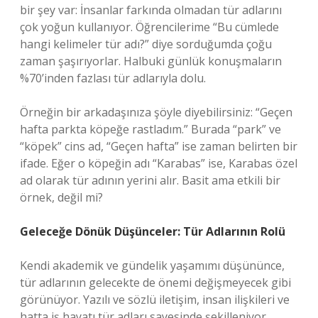
bir şey var: İnsanlar farkında olmadan tür adlarını
çok yoğun kullanıyor. Öğrencilerime “Bu cümlede
hangi kelimeler tür adı?” diye sorduğumda çoğu
zaman şaşırıyorlar. Halbuki günlük konuşmaların
%70’inden fazlası tür adlarıyla dolu.
Örneğin bir arkadaşınıza şöyle diyebilirsiniz: “Geçen
hafta parkta köpeğe rastladım.” Burada “park” ve
“köpek” cins ad, “Geçen hafta” ise zaman belirten bir
ifade. Eğer o köpeğin adı “Karabas” ise, Karabas özel
ad olarak tür adının yerini alır. Basit ama etkili bir
örnek, değil mi?
Geleceğe Dönük Düşünceler: Tür Adlarının Rolü
Kendi akademik ve gündelik yaşamımı düşününce,
tür adlarının gelecekte de önemi değişmeyecek gibi
görünüyor. Yazılı ve sözlü iletişim, insan ilişkileri ve
hatta iş hayatı tür adları sayesinde şekilleniyor.