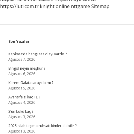
https://luti.com.tr
knight online
nttgame
Sitemap
Sidebar
Son Yazılar
Kapkara’da hangi ses olayı vardır ?
Ağustos 7, 2026
Bingöl neyin meşhur ?
Ağustos 6, 2026
Kerem Galatasaray’da mı ?
Ağustos 5, 2026
Avans faizi kaç TL ?
Ağustos 4, 2026
3’ün kökü kaç ?
Ağustos 3, 2026
2025 silah taşıma ruhsatı kimler alabilir ?
Ağustos 3, 2026