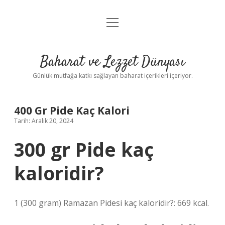
menüyü
Anasayfa
aç
Gizlilik Politikası
Baharat ve Lezzet Dünyası
Yasal Uyarı
Günlük mutfağa katkı sağlayan baharat içerikleri içeriyor.
400 Gr Pide Kaç Kalori
Tarih: Aralık 20, 2024
300 gr Pide kaç
kaloridir?
1 (300 gram) Ramazan Pidesi kaç kaloridir?: 669 kcal.