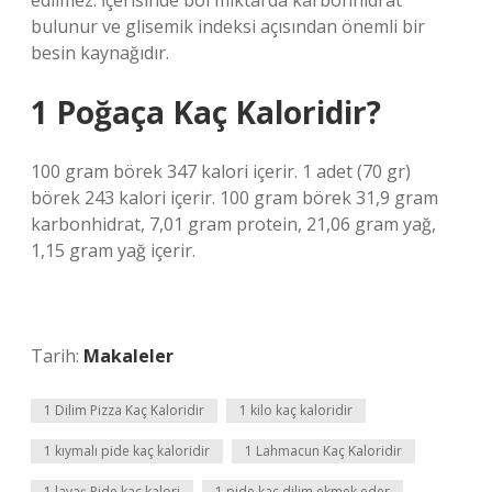
edilmez. İçerisinde bol miktarda karbonhidrat
bulunur ve glisemik indeksi açısından önemli bir
besin kaynağıdır.
1 Poğaça Kaç Kaloridir?
100 gram börek 347 kalori içerir. 1 adet (70 gr)
börek 243 kalori içerir. 100 gram börek 31,9 gram
karbonhidrat, 7,01 gram protein, 21,06 gram yağ,
1,15 gram yağ içerir.
Tarih:
Makaleler
1 Dilim Pizza Kaç Kaloridir
1 kilo kaç kaloridir
1 kıymalı pide kaç kaloridir
1 Lahmacun Kaç Kaloridir
1 lavaş Pide kaç kalori
1 pide kaç dilim ekmek eder