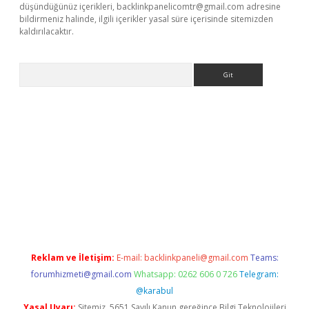
düşündüğünüz içerikleri,
backlinkpanelicomtr@gmail.com
adresine
bildirmeniz halinde, ilgili içerikler yasal süre içerisinde sitemizden
kaldırılacaktır.
Arama
asino
Reklam ve İletişim:
E-mail:
backlinkpaneli@gmail.com
Teams:
forumhizmeti@gmail.com
Whatsapp: 0262 606 0 726
Telegram:
@karabul
Yasal Uyarı:
Sitemiz, 5651 Sayılı Kanun gereğince Bilgi Teknolojileri