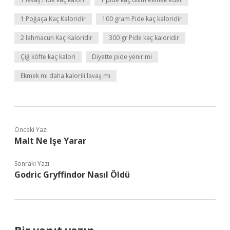
1 Poğaça Kaç Kaloridir
100 gram Pide kaç kaloridir
2 lahmacun Kaç Kaloridir
300 gr Pide kaç kaloridir
Çiğ köfte kaç kalori
Diyette pide yenir mi
Ekmek mi daha kalorili lavaş mı
Önceki Yazı
Malt Ne Işe Yarar
Sonraki Yazı
Godric Gryffindor Nasıl Öldü