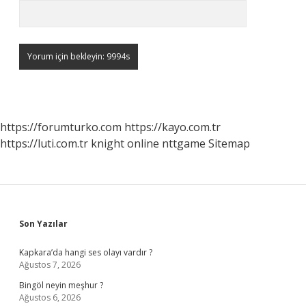
https://forumturko.com
https://kayo.com.tr
https://luti.com.tr
knight online
nttgame
Sitemap
Sidebar
Son Yazılar
Kapkara’da hangi ses olayı vardır ?
Ağustos 7, 2026
Bingöl neyin meşhur ?
Ağustos 6, 2026