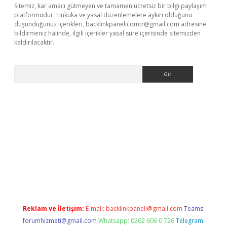
Sitemiz, kar amacı gütmeyen ve tamamen ücretsiz bir bilgi paylaşım
platformudur. Hukuka ve yasal düzenlemelere aykırı olduğunu
düşündüğünüz içerikleri,
backlinkpanelicomtr@gmail.com
adresine
bildirmeniz halinde, ilgili içerikler yasal süre içerisinde sitemizden
kaldırılacaktır.
Arama
asino
Reklam ve İletişim:
E-mail:
backlinkpaneli@gmail.com
Teams:
forumhizmeti@gmail.com
Whatsapp: 0262 606 0 726
Telegram: