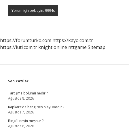
https://forumturko.com
https://kayo.com.tr
https://luti.com.tr
knight online
nttgame
Sitemap
Sidebar
Son Yazılar
Tartışma bölümü nedir ?
Ağustos 8, 2026
Kapkara’da hangi ses olayı vardır ?
Ağustos 7, 2026
Bingöl neyin meşhur ?
Ağustos 6, 2026